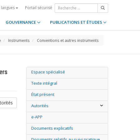
Portail sécurisé
s langues
GOUVERNANCE
PUBLICATIONS ET ÉTUDES
e
Instruments
Conventions et autres instruments
ers
Espace spécialisé
Texte intégral
État présent
orités
Autorités
e-APP
Documents explicatifs
Documents relatifs au suivi pratique