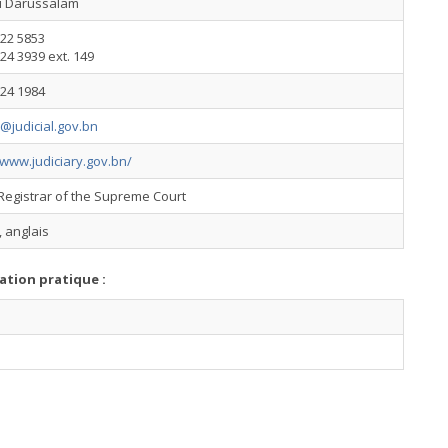
i Darussalam
222 5853
24 3939 ext. 149
224 1984
@judicial.gov.bn
/www.judiciary.gov.bn/
Registrar of the Supreme Court
 anglais
ation pratique :