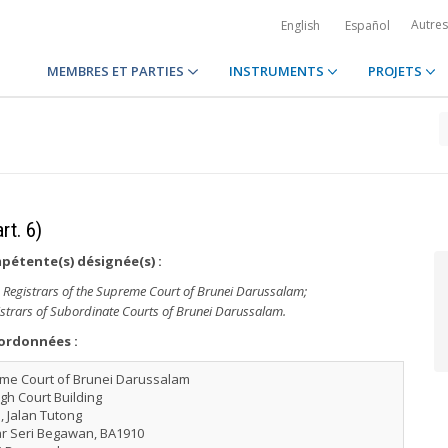
Autre
English
Español
MEMBRES ET PARTIES
INSTRUMENTS
PROJETS
rt. 6)
pétente(s) désignée(s) :
nd Registrars of the Supreme Court of Brunei Darussalam;
istrars of Subordinate Courts of Brunei Darussalam.
ordonnées :
me Court of Brunei Darussalam
gh Court Building
 Jalan Tutong
r Seri Begawan, BA1910