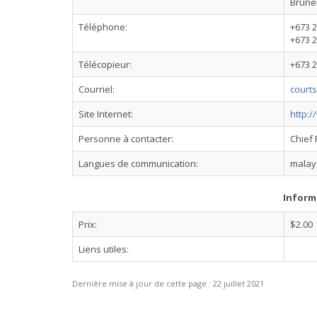
Brune
Téléphone:
+673 
+673 2
Télécopieur:
+673 
Courriel:
courts
Site Internet:
http:/
Personne à contacter:
Chief 
Langues de communication:
malay,
Inform
Prix:
$2.00
Liens utiles:
Dernière mise à jour de cette page :
22 juillet 2021