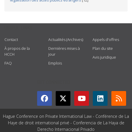
légalisation des actes publics étrangers
[12]
USEFUL LINKS
Contact
Actualités (Archives)
Appels d'offres
À propos de la
Dernières mises à
Plan du site
HCCH
jour
Avis juridique
FAQ
Emplois
GET CONNECTED
Hague Conference on Private International Law - Conférence de La
Haye de droit international privé - Conferencia de La Haya de
Derecho Internacional Privado