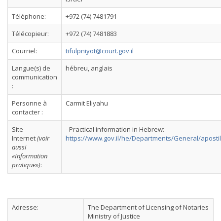
Téléphone:
+972 (74) 7481791
Télécopieur:
+972 (74) 7481883
Courriel:
tifulpniyot@court.gov.il
Langue(s) de
hébreu, anglais
communication
:
Personne à
Carmit Eliyahu
contacter :
Site
- Practical information in Hebrew:
Internet
(voir
https://www.gov.il/he/Departments/General/apostil
aussi
«Information
pratique»)
:
Adresse:
The Department of Licensing of Notaries
Ministry of Justice