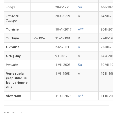
Tonga
28-X-1971
Su
4-VI-197
Trinité-et-
28-X-1999
A
14-VII-2
Tobago
Tunisie
10-VII-2017
A**
30-III-20
Türkiye
8-V-1962
31-VII-1985
R
29-IX-19
Ukraine
2-IV-2003
A
22-XII-2
Uruguay
9-II-2012
A
14-X-20
Vanuatu
1-VIII-2008
Su
30-VII-1
Venezuela
1-VII-1998
A
16-III-19
(République
bolivarienne
du)
Viet Nam
31-XII-2025
A**
11-IX-20