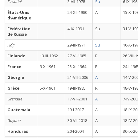
Eswatini
3-VII-1978
Su
6-IX-196
États-Unis
24-XII-1980
A
15-X-19
d'Amérique
Fédération
4-IX-1991
Su
31-V-19
de Russie
Fidji
29-III-1971
Su
10-X-19
Finlande
13-III-1962
27-VI-1985
R
26-VIII-
France
9-X-1961
25-XI-1964
R
24-I-196
Géorgie
21-VIII-2006
A
14-V-20
Grèce
5-X-1961
19-III-1985
R
18-V-19
Grenade
17-VII-2001
A
7-IV-200
Guatemala
19-I-2017
A
18-IX-20
Guyana
30-VII-2018
A
18-IV-20
Honduras
20-I-2004
A
30-IX-20