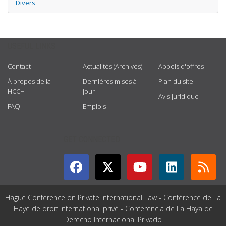
Divers
USEFUL LINKS
Contact
Actualités (Archives)
Appels d'offres
À propos de la
Dernières mises à
Plan du site
HCCH
jour
Avis juridique
FAQ
Emplois
GET CONNECTED
Hague Conference on Private International Law - Conférence de La
Haye de droit international privé - Conferencia de La Haya de
Derecho Internacional Privado