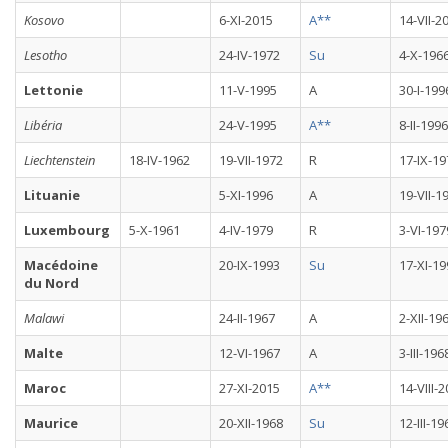
Kosovo
6-XI-2015
A**
14-VII-2
Lesotho
24-IV-1972
Su
4-X-196
Lettonie
11-V-1995
A
30-I-199
Libéria
24-V-1995
A**
8-II-1996
Liechtenstein
18-IV-1962
19-VII-1972
R
17-IX-19
Lituanie
5-XI-1996
A
19-VII-1
Luxembourg
5-X-1961
4-IV-1979
R
3-VI-197
Macédoine
20-IX-1993
Su
17-XI-19
du Nord
Malawi
24-II-1967
A
2-XII-19
Malte
12-VI-1967
A
3-III-196
Maroc
27-XI-2015
A**
14-VIII-
Maurice
20-XII-1968
Su
12-III-19