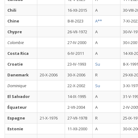
Chili
16-XII-2015
A
30-VIII-
Chine
8-III-2023
A**
7-XI-202
Chypre
26-VII-1972
A
30-IV-19
Colombie
27-IV-2000
A
30-I-200
Costa Rica
6-IV-2011
A
14-XII-2
Croatie
23-IV-1993
Su
8-X-199
Danemark
20-X-2006
30-X-2006
R
29-XII-2
Dominique
22-X-2002
Su
3-XI-197
El Salvador
14-IX-1995
A
31-V-19
Équateur
2-VII-2004
A
2-IV-200
Espagne
21-X-1976
27-VII-1978
R
25-IX-19
Estonie
11-XII-2000
A
30-IX-20