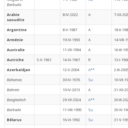
Barbuda
Arabie
8-IV-2022
A
7-XII-20
saoudite
Argentine
8-V-1987
A
18-II-19
Arménie
19-XI-1993
A
14-VIII-
Australie
11-VII-1994
A
16-III-19
Autriche
5-X-1961
14-XI-1967
R
13-I-196
Azerbaïdjan
13-V-2004
A**
2-III-200
Bahamas
30-IV-1976
Su
10-VII-1
Bahreïn
10-IV-2013
A
31-XII-2
Bangladesh
29-VII-2024
A**
30-III-20
Barbade
11-VIII-1995
Su
30-XI-19
Bélarus
16-VI-1992
Su
31-V-19