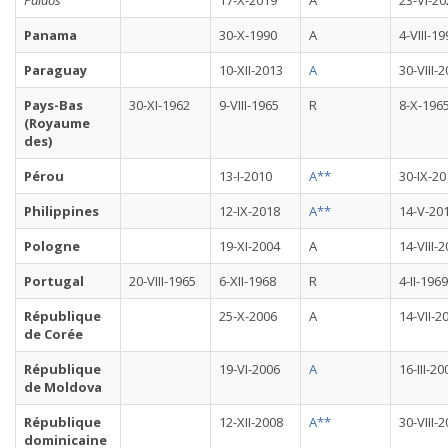
Palaos
17-X-2019
A
23-VI-20
Panama
30-X-1990
A
4-VIII-1
Paraguay
10-XII-2013
A
30-VIII-
Pays-Bas
30-XI-1962
9-VIII-1965
R
8-X-196
(Royaume
des)
Pérou
13-I-2010
A**
30-IX-20
Philippines
12-IX-2018
A**
14-V-20
Pologne
19-XI-2004
A
14-VIII-
Portugal
20-VIII-1965
6-XII-1968
R
4-II-1969
République
25-X-2006
A
14-VII-2
de Corée
République
19-VI-2006
A
16-III-20
de Moldova
République
12-XII-2008
A**
30-VIII-
dominicaine