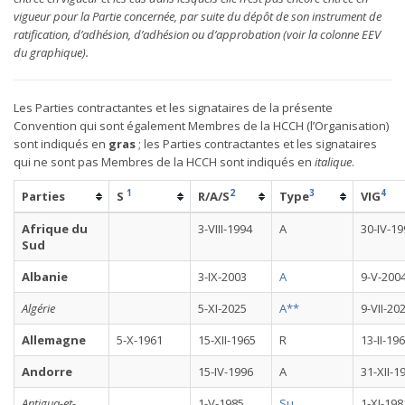
vigueur pour la Partie concernée, par suite du dépôt de son instrument de
ratification, d’adhésion, d’adhésion ou d’approbation (voir la colonne EEV
du graphique).
Les Parties contractantes et les signataires de la présente
Convention qui sont également Membres de la HCCH (l’Organisation)
sont indiqués en
gras
; les Parties contractantes et les signataires
qui ne sont pas Membres de la HCCH sont indiqués en
italique
.
1
2
3
4
Parties
S
R/A/S
Type
VIG
Afrique du
3-VIII-1994
A
30-IV-19
Sud
Albanie
3-IX-2003
A
9-V-200
Algérie
5-XI-2025
A**
9-VII-20
Allemagne
5-X-1961
15-XII-1965
R
13-II-19
Andorre
15-IV-1996
A
31-XII-1
Antigua-et-
1-V-1985
Su
1-XI-198