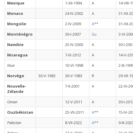
Mexique
1-XII-1994
A
14-VIII-
Monaco
24-IV-2002
A
31-XII-2
Mongolie
2-IV-2009
A**
31-XII-2
Monténégro
30-I-2007
Su
3-VI-200
Namibie
25-IV-2000
A
30-I-200
Nicaragua
7-IX-2012
A
14-V-20
Niue
10-VI-1998
A
2-III-199
Norvège
30-V-1983
30-V-1983
R
29-VII-1
Nouvelle-
7-II-2001
A
22-XI-20
Zélande
Oman
12-V-2011
A
30-I-201
Ouzbékistan
25-VII-2011
A**
15-IV-20
Pakistan
8-VII-2022
A**
9-III-202