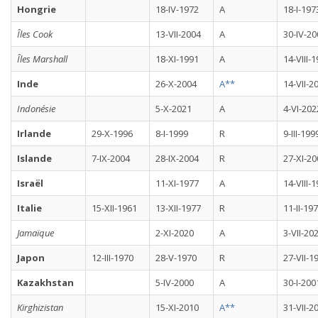
Hongrie
18-IV-1972
A
18-I-197
Îles Cook
13-VII-2004
A
30-IV-20
Îles Marshall
18-XI-1991
A
14-VIII-
Inde
26-X-2004
A**
14-VII-2
Indonésie
5-X-2021
A
4-VI-202
Irlande
29-X-1996
8-I-1999
R
9-III-199
Islande
7-IX-2004
28-IX-2004
R
27-XI-20
Israël
11-XI-1977
A
14-VIII-
Italie
15-XII-1961
13-XII-1977
R
11-II-19
Jamaïque
2-XI-2020
A
3-VII-20
Japon
12-III-1970
28-V-1970
R
27-VII-1
Kazakhstan
5-IV-2000
A
30-I-200
Kirghizistan
15-XI-2010
A**
31-VII-2