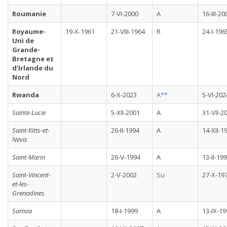
Roumanie
7-VI-2000
A
16-III-20
Royaume-
19-X-1961
21-VIII-1964
R
24-I-196
Uni de
Grande-
Bretagne et
d'Irlande du
Nord
Rwanda
6-X-2023
A**
5-VI-202
Sainte-Lucie
5-XII-2001
A
31-VII-2
Saint-Kitts-et-
26-II-1994
A
14-XII-1
Nevis
Saint-Marin
26-V-1994
A
13-II-19
Saint-Vincent-
2-V-2002
Su
27-X-19
et-les-
Grenadines
Samoa
18-I-1999
A
13-IX-19