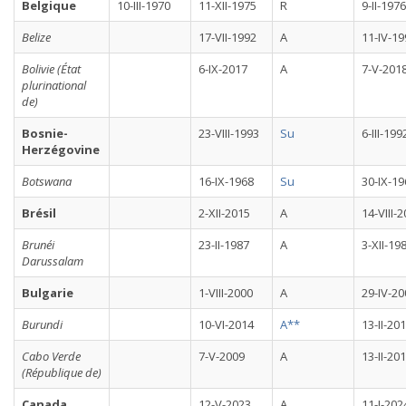
Belgique
10-III-1970
11-XII-1975
R
9-II-1976
Belize
17-VII-1992
A
11-IV-19
Bolivie (État
6-IX-2017
A
7-V-201
plurinational
de)
Bosnie-
23-VIII-1993
Su
6-III-199
Herzégovine
Botswana
16-IX-1968
Su
30-IX-19
Brésil
2-XII-2015
A
14-VIII-
Brunéi
23-II-1987
A
3-XII-19
Darussalam
Bulgarie
1-VIII-2000
A
29-IV-20
Burundi
10-VI-2014
A**
13-II-20
Cabo Verde
7-V-2009
A
13-II-20
(République de)
Canada
12-V-2023
A
11-I-202