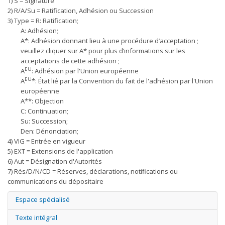
1) S = Signature
2) R/A/Su = Ratification, Adhésion ou Succession
3) Type = R: Ratification;
A: Adhésion;
A*: Adhésion donnant lieu à une procédure d’acceptation ;
veuillez cliquer sur A* pour plus d’informations sur les
acceptations de cette adhésion ;
EU
A
: Adhésion par l'Union européenne
EU
A
*: État lié par la Convention du fait de l'adhésion par l'Union
européenne
A**: Objection
C: Continuation;
Su: Succession;
Den: Dénonciation;
4) VIG = Entrée en vigueur
5) EXT = Extensions de l'application
6) Aut = Désignation d'Autorités
7) Rés/D/N/CD = Réserves, déclarations, notifications ou
communications du dépositaire
Espace spécialisé
Texte intégral