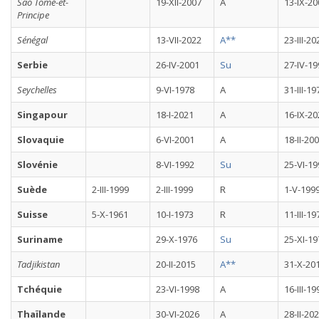
Sao Tomé-et-
19-XII-2007
A
13-IX-20
Principe
Sénégal
13-VII-2022
A**
23-III-20
Serbie
26-IV-2001
Su
27-IV-19
Seychelles
9-VI-1978
A
31-III-19
Singapour
18-I-2021
A
16-IX-20
Slovaquie
6-VI-2001
A
18-II-20
Slovénie
8-VI-1992
Su
25-VI-19
Suède
2-III-1999
2-III-1999
R
1-V-199
Suisse
5-X-1961
10-I-1973
R
11-III-19
Suriname
29-X-1976
Su
25-XI-19
Tadjikistan
20-II-2015
A**
31-X-20
Tchéquie
23-VI-1998
A
16-III-19
Thaïlande
30-VI-2026
A
28-II-20