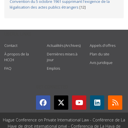
Convention du 5 octobre 1961 supprimant l'exigence de la
légalisation des actes publics étrangers
[12]
USEFUL LINKS
Contact
Actualités (Archives)
Appels d'offres
À propos de la
Dernières mises à
Plan du site
HCCH
jour
Avis juridique
FAQ
Emplois
GET CONNECTED
Hague Conference on Private International Law - Conférence de La
Haye de droit international privé - Conferencia de La Haya de