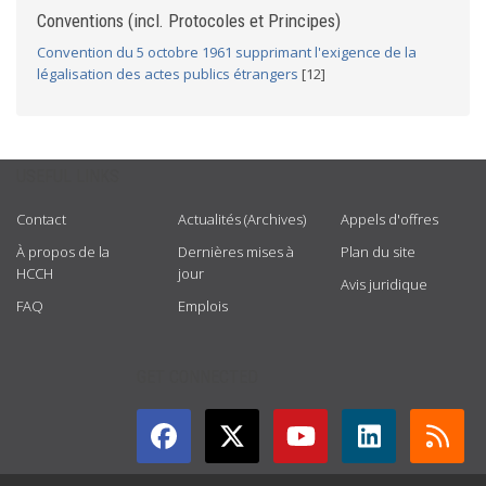
Conventions (incl. Protocoles et Principes)
Convention du 5 octobre 1961 supprimant l'exigence de la
légalisation des actes publics étrangers
[12]
USEFUL LINKS
Contact
Actualités (Archives)
Appels d'offres
À propos de la
Dernières mises à
Plan du site
HCCH
jour
Avis juridique
FAQ
Emplois
GET CONNECTED