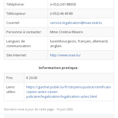
Téléphone:
(+352) 247-88300
Télécopieur:
(+352) 46 49 80
Courriel:
service.legalisation@mae.etat.lu
Personne à contacter:
Mme Cristina Ribeiro
Langues de
luxembourgeois, français, allemand,
communication:
anglais
Site Internet:
http://www.mae.lu/
Information pratique :
Prix:
€ 20.00
Liens
https://guichet.public.lu/fr/citoyens/justice/certificats-
utiles:
copies-actes-casier-
judicaire/legalisation/legalisation-actes.html
Dernière mise à jour de cette page :
15 juin 2026