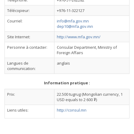
Téléphone:
+976-51-262282
Télécopieur:
+976-11-322127
Courriel:
info@mfa.gov.mn
dep10@mfa.gov.mn
Site Internet:
http://www.mfa.gov.mn/
Personne à contacter:
Consular Department, Ministry of
Foreign Affairs
Langues de
anglais
communication:
Information pratique :
Prix:
22.500 tugrug (Mongolian currency, 1
USD equals to 2 600 ₮)
Liens utiles:
http://consul.mn