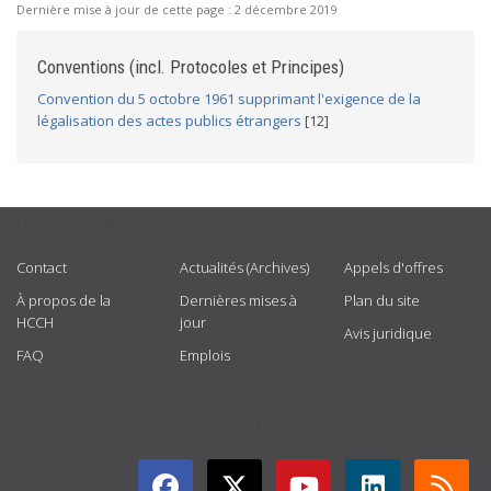
Dernière mise à jour de cette page :
2 décembre 2019
Conventions (incl. Protocoles et Principes)
Convention du 5 octobre 1961 supprimant l'exigence de la
légalisation des actes publics étrangers
[12]
USEFUL LINKS
Contact
Actualités (Archives)
Appels d'offres
À propos de la
Dernières mises à
Plan du site
HCCH
jour
Avis juridique
FAQ
Emplois
GET CONNECTED