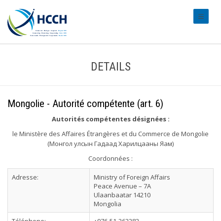
#transl
DETAILS
Mongolie - Autorité compétente (art. 6)
Autorités compétentes désignées :
le Ministère des Affaires Étrangères et du Commerce de Mongolie
(Монгол улсын Гадаад Харилцааны Яам)
Coordonnées :
Adresse:
Ministry of Foreign Affairs
Peace Avenue – 7A
Ulaanbaatar 14210
Mongolia