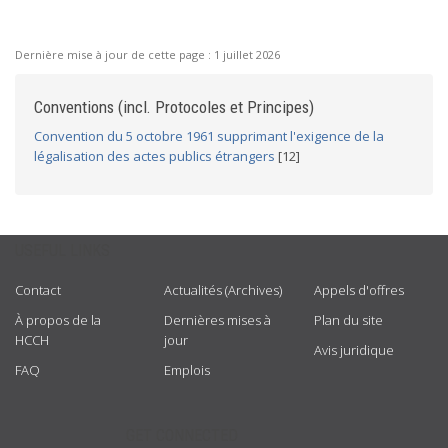
Dernière mise à jour de cette page :
1 juillet 2026
Conventions (incl. Protocoles et Principes)
Convention du 5 octobre 1961 supprimant l'exigence de la
légalisation des actes publics étrangers
[12]
USEFUL LINKS
Contact
Actualités (Archives)
Appels d'offres
À propos de la
Dernières mises à
Plan du site
HCCH
jour
Avis juridique
FAQ
Emplois
GET CONNECTED