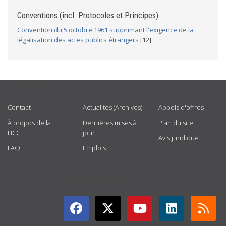
Conventions (incl. Protocoles et Principes)
Convention du 5 octobre 1961 supprimant l'exigence de la
légalisation des actes publics étrangers
[12]
USEFUL LINKS
Contact
Actualités (Archives)
Appels d'offres
À propos de la
Dernières mises à
Plan du site
HCCH
jour
Avis juridique
FAQ
Emplois
GET CONNECTED