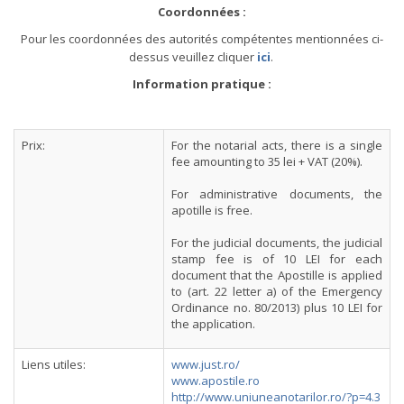
Coordonnées :
Pour les coordonnées des autorités compétentes mentionnées ci-
dessus veuillez cliquer
ici
.
Information pratique :
Prix:
For the notarial acts, there is a single
fee amounting to 35 lei + VAT (20%).
For administrative documents, the
apotille is free.
For the judicial documents, the judicial
stamp fee is of 10 LEI for each
document that the Apostille is applied
to (art. 22 letter a) of the Emergency
Ordinance no. 80/2013) plus 10 LEI for
the application.
Liens utiles:
www.just.ro/
www.apostile.ro
http://www.uniuneanotarilor.ro/?p=4.3