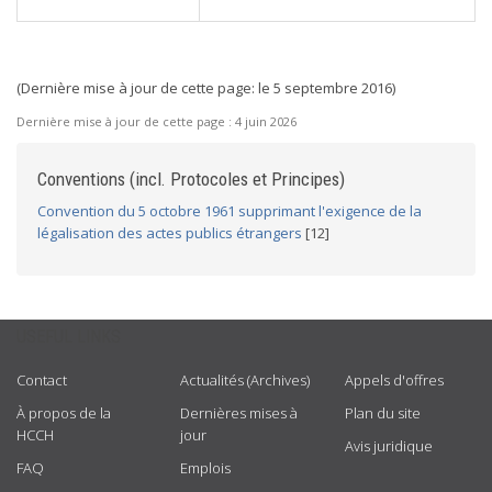
(Dernière mise à jour de cette page: le 5 septembre 2016)
Dernière mise à jour de cette page :
4 juin 2026
Conventions (incl. Protocoles et Principes)
Convention du 5 octobre 1961 supprimant l'exigence de la
légalisation des actes publics étrangers
[12]
USEFUL LINKS
Contact
Actualités (Archives)
Appels d'offres
À propos de la
Dernières mises à
Plan du site
HCCH
jour
Avis juridique
FAQ
Emplois