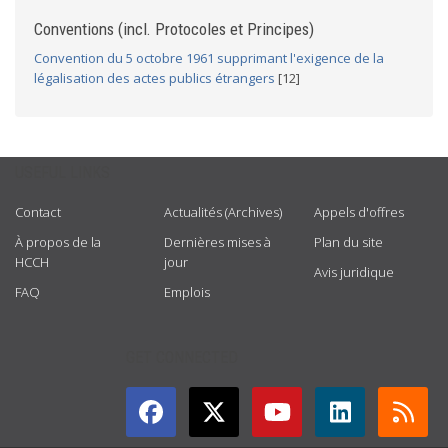
Conventions (incl. Protocoles et Principes)
Convention du 5 octobre 1961 supprimant l'exigence de la
légalisation des actes publics étrangers
[12]
USEFUL LINKS
Contact
Actualités (Archives)
Appels d'offres
À propos de la
Dernières mises à
Plan du site
HCCH
jour
Avis juridique
FAQ
Emplois
GET CONNECTED