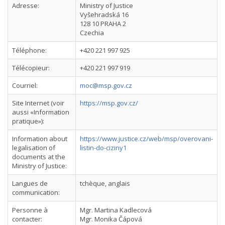
Adresse:
Ministry of Justice
Vyšehradská 16
128 10 PRAHA 2
Czechia
Téléphone:
+420 221 997 925
Télécopieur:
+420 221 997 919
Courriel:
moc@msp.gov.cz
Site Internet (voir
https://msp.gov.cz/
aussi «Information
pratique»):
Information about
https://www.justice.cz/web/msp/overovani-
legalisation of
listin-do-ciziny1
documents at the
Ministry of Justice:
Langues de
tchèque, anglais
communication:
Personne à
Mgr. Martina Kadlecová
contacter:
Mgr. Monika Čápová