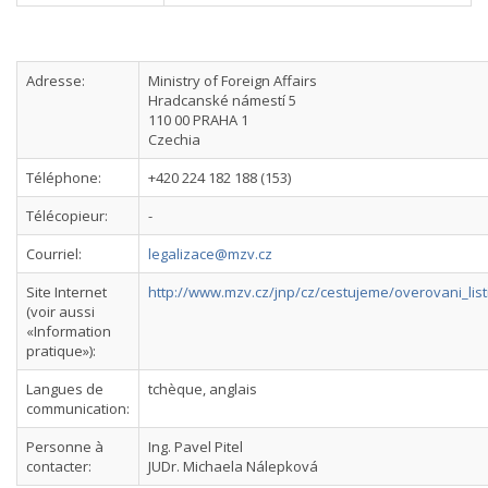
Adresse:
Ministry of Foreign Affairs
Hradcanské námestí 5
110 00 PRAHA 1
Czechia
Téléphone:
+420 224 182 188 (153)
Télécopieur:
-
Courriel:
legalizace@mzv.cz
Site Internet
http://www.mzv.cz/jnp/cz/cestujeme/overovani_list
(voir aussi
«Information
pratique»):
Langues de
tchèque, anglais
communication:
Personne à
Ing. Pavel Pitel
contacter:
JUDr. Michaela Nálepková