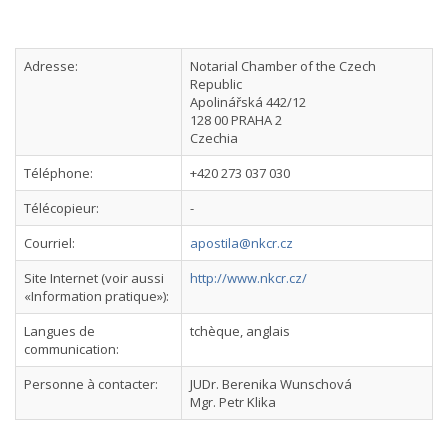
Adresse:
Notarial Chamber of the Czech
Republic
Apolinářská 442/12
128 00 PRAHA 2
Czechia
Téléphone:
+420 273 037 030
Télécopieur:
-
Courriel:
apostila@nkcr.cz
Site Internet (voir aussi
http://www.nkcr.cz/
«Information pratique»):
Langues de
tchèque, anglais
communication:
Personne à contacter:
JUDr. Berenika Wunschová
Mgr. Petr Klika