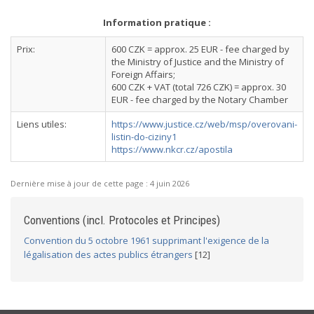
Information pratique :
Prix:
600 CZK = approx. 25 EUR - fee charged by
the Ministry of Justice and the Ministry of
Foreign Affairs;
600 CZK + VAT (total 726 CZK) = approx. 30
EUR - fee charged by the Notary Chamber
Liens utiles:
https://www.justice.cz/web/msp/overovani-
listin-do-ciziny1
https://www.nkcr.cz/apostila
Dernière mise à jour de cette page :
4 juin 2026
Conventions (incl. Protocoles et Principes)
Convention du 5 octobre 1961 supprimant l'exigence de la
légalisation des actes publics étrangers
[12]