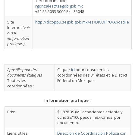
Territorio Insular
rgonzalez@segob.gob.mx
+52 55 5093 3000 Ext. 35048
Site
http://dicoppu.segob.gob.mx/es/DICOPPU/Apostille
Internet
(voir
aussi
«Information
pratique»)
:
Apostille pour des
Cliquer
ici
pour consulter les
documents étatiques
coordonnées des 31 états et le District
Toutes les
Fédéral du Mexique.
coordonnées :
Information pratique :
Prix:
$1,878.39 (Mil ochocientos setenta y
ocho 39/100 pesos mexicanos) por
documento.
Liens utiles:
Dirección de Coordinación Política con