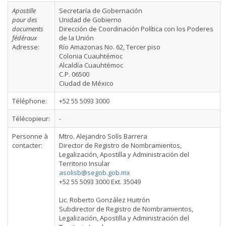
Apostille
Secretaría de Gobernación
pour des
Unidad de Gobierno
documents
Dirección de Coordinación Política con los Poderes
fédéraux
de la Unión
Adresse:
Río Amazonas No. 62, Tercer piso
Colonia Cuauhtémoc
Alcaldía Cuauhtémoc
C.P. 06500
Ciudad de México
Téléphone:
+52 55 5093 3000
Télécopieur:
-
Personne à
Mtro. Alejandro Solís Barrera
contacter:
Director de Registro de Nombramientos,
Legalización, Apostilla y Administración del
Territorio Insular
asolisb@segob.gob.mx
+52 55 5093 3000 Ext. 35049
Lic. Roberto González Huitrón
Subdirector de Registro de Nombramientos,
Legalización, Apostilla y Administración del