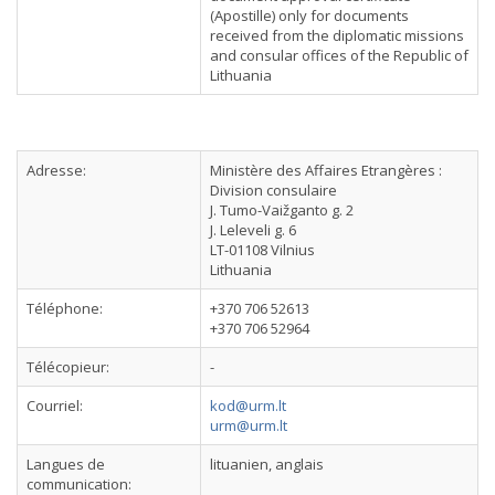
(Apostille) only for documents
received from the diplomatic missions
and consular offices of the Republic of
Lithuania
Adresse:
Ministère des Affaires Etrangères :
Division consulaire
J. Tumo-Vaižganto g. 2
J. Leleveli g. 6
LT-01108 Vilnius
Lithuania
Téléphone:
+370 706 52613
+370 706 52964
Télécopieur:
-
Courriel:
kod@urm.lt
urm@urm.lt
Langues de
lituanien, anglais
communication: