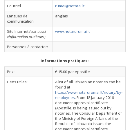
Courriel :
rumai@notarai.lt
Langues de
anglais
communication:
Site Internet
(voir aussi
www.notarurumai.lt
«Information pratique»)
:
Personnes à contacter:
-
Informations pratiques :
Prix :
€ 15.00 par Apostille
Liens utiles :
A list of all Lithuanian notaries can be
found at
https://www.notarurumai.lt/notary/by-
employees
. From 18 January 2016
document approval certificate
(Apostille) is being issued out by
notaries. The Consular Department of
the Ministry of Foreign Affairs of the
Republic of Lithuania issues the
document approval certificate