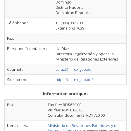
Domingo
Distrito Nacional
Dominican Republic
Téléphone :
+1 (809) 987 7001
Extensions 7639
Fax:
-
Personne à contacter :
Lía Díaz
Directora Legalización y Apostilla -
Ministerio de Relaciones Exteriores
Courriel :
Ldiaz@mirex.gob.do
Site Internet :
https://mirex.gob.do/
Information pratique :
Prix:
Tax fee: RD$620.00
VIP fee: RD$1,120.00
Consular documents: RD$720.00
Liens utiles:
Ministerio de Relaciones Exteriores y del
Servicio Exterior
(
en espagnol uniquement
)