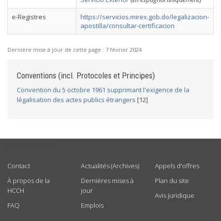
e-Registres
https://servicios.mirex.gob.do/legalizacion-
apostilla/consultar-certificacion
Dernière mise à jour de cette page :
7 février 2024
Conventions (incl. Protocoles et Principes)
Convention du 5 octobre 1961 supprimant l'exigence de la
légalisation des actes publics étrangers
[12]
USEFUL LINKS
Contact
Actualités (Archives)
Appels d'offres
À propos de la
Dernières mises à
Plan du site
HCCH
jour
Avis juridique
FAQ
Emplois