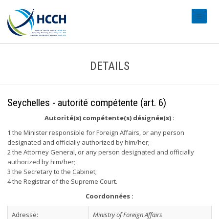
#transl
DETAILS
Seychelles - autorité compétente (art. 6)
Autorité(s) compétente(s) désignée(s) :
1 the Minister responsible for Foreign Affairs, or any person
designated and officially authorized by him/her;
2 the Attorney General, or any person designated and officially
authorized by him/her;
3 the Secretary to the Cabinet;
4 the Registrar of the Supreme Court.
Coordonnées :
Adresse:
Ministry of Foreign Affairs