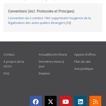
Conventions (incl. Protocoles et Principes)
Convention du 5 octobre 1961 supprimant l'exigence de la
légalisation des actes publics étrangers
[12]
USEFUL LINKS
Contact
Actualités (Archives)
Appels d'offres
À propos de la
Dernières mises à
Plan du site
HCCH
jour
Avis juridique
FAQ
Emplois
GET CONNECTED