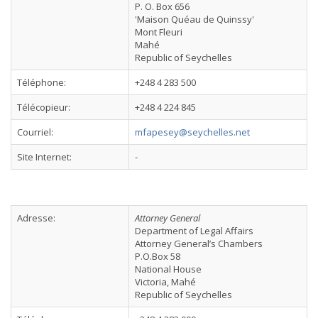
P. O. Box 656
'Maison Quéau de Quinssy'
Mont Fleuri
Mahé
Republic of Seychelles
Téléphone:
+248 4 283 500
Télécopieur:
+248 4 224 845
Courriel:
mfapesey@seychelles.net
Site Internet:
-
Adresse:
Attorney General
Department of Legal Affairs
Attorney General’s Chambers
P.O.Box 58
National House
Victoria, Mahé
Republic of Seychelles