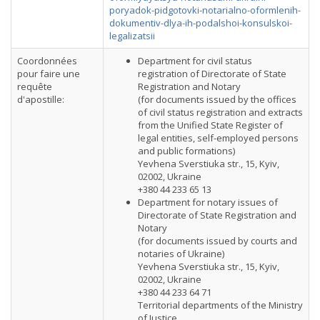
poryadok-pidgotovki-notarialno-oformlenih-
dokumentiv-dlya-ih-podalshoi-konsulskoi-
legalizatsii
Coordonnées
Department for civil status
pour faire une
registration of Directorate of State
requête
Registration and Notary
d'apostille:
(for documents issued by the offices
of civil status registration and extracts
from the Unified State Register of
legal entities, self-employed persons
and public formations)
Yevhena Sverstiuka str., 15, Kyiv,
02002, Ukraine
+380 44 233 65 13
Department for notary issues of
Directorate of State Registration and
Notary
(for documents issued by courts and
notaries of Ukraine)
Yevhena Sverstiuka str., 15, Kyiv,
02002, Ukraine
+380 44 233 64 71
Territorial departments of the Ministry
of Justice