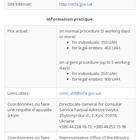
Site Internet:
http://mfa.gov.ua
Information pratique:
Prix actuel:
on normal procedure (5 working days
or more)
for individuals: 150 UAH;
for legal entities: 450 UAH.
on urgent procedure (up to 5 working
days)
for individuals: 350 UAH;
for legal entities: 900 UAH.
Liens utiles:
cons_vld@mfa.gov.ua
Coordonnées où faire
Directorate General for Consular
une requête d'apostille
Service Factual Adresse:Velyka
à Kyiv:
Zhytomyrska st., 2, Kyiv, 01018,
Ukraine
+380 44 238 18-15; +380 44 253 15 96
Coordonnées où faire
Representative Office of the Ministry