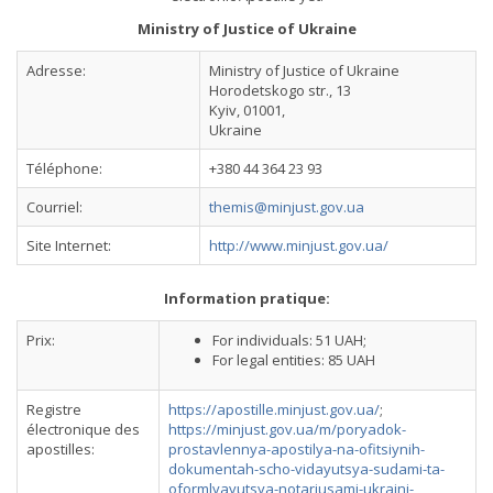
Ministry of Justice of Ukraine
Adresse:
Ministry of Justice of Ukraine
Horodetskogo str., 13
Kyiv, 01001,
Ukraine
Téléphone:
+380 44 364 23 93
Courriel:
themis@minjust.gov.ua
Site Internet:
http://www.minjust.gov.ua/
Information pratique:
Prix:
For individuals: 51 UAH;
For legal entities: 85 UAH
Registre
https://apostille.minjust.gov.ua/
;
électronique des
https://minjust.gov.ua/m/poryadok-
apostilles:
prostavlennya-apostilya-na-ofitsiynih-
dokumentah-scho-vidayutsya-sudami-ta-
oformlyayutsya-notariusami-ukraini-