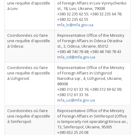
une requête d'apostille
of Foreign Affairs in Lviv Vynnychenko
à Lviv:
st., 18, Lviv, Ukraine, 79008
+380 32 235 62 55; +380 32 235 64 78;
+380 32 235 62 55
mfa_lv@mfa.gov.ua
Coordonnées où faire
Representative Office of the Ministry
une requête d'apostille
of Foreign Affairs in Odesa Otradna
à Odesa:
st., 3, Odesa, Ukraine, 65012
+380 48 740 78 48; +380 48 740 78 43
mfa_od@mfa.gov.ua
Coordonnées où faire
Representative Office of the Ministry
une requête d'apostille
of Foreign Affairs in Uzhgorod
à Uzhgorod:
Narodna sqr., 4, Uzhgorod, Ukraine,
88008
+380 312 61 33 16; +380 312 69 62 09;
+380 312 61 33 16
mfa_uz@mfa.gov.ua
Coordonnées où faire
Representative Office of the Ministry
une requête d'apostille
of Foreign Affairs in Simferopol (Office
à Simferopol:
is temporarly not operating) Kirova av.,
13, Simferopol, Ukraine, 95005
+380 652 25 20 08