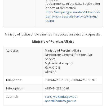
(departments of the state registration
of acts of civil status)
https://minjust.gov.ua/dep/ddr/viddili-
derjavnoi-reestratsii-aktiv-tsivilnogo-
stanu
Ministry of Justice of Ukraine has introduced an electronic Apostille.
Ministry of Foreign Affairs
Adresse:
Ministry of Foreign Affairs
Directorate General for Consular
Service
Mykhailivska sqr., 1
Kyiv, 01018
Ukraine
Téléphone:
+380 44 238 18-15; +380 44 253 15 96
Télécopieur:
+380 44 238 16 69
Courriel:
cons_vld@mfa.gov.ua
;
apostille@mfa.gov.ua