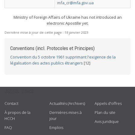
mfa_cr@mfa.gov.ua
Ministry of Foreign Affairs of Ukraine has not introduced an
electronic Apostille yet.
Dernière mise à jour de cette page :
18 janvier 2023
Conventions (incl. Protocoles et Principes)
Convention du 5 octobre 1961 supprimant l'exigence de la
légalisation des actes publics étrangers
[12]
USEFUL LINKS
Contact
Actualités (Archives)
Appels d'offres
À propos de la
Dernières mises à
Plan du site
HCCH
jour
Avis juridique
FAQ
Emplois