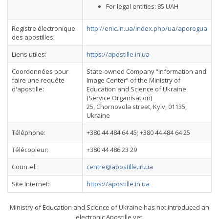
For legal entities: 85 UAH
Registre électronique
http://enic.in.ua/index.php/ua/aporegua
des apostilles:
Liens utiles:
https://apostille.in.ua
Coordonnées pour
State-owned Company “Information and
faire une requête
Image Center” of the Ministry of
d'apostille:
Education and Science of Ukraine
(Service Organisation)
25, Chornovola street, Kyiv, 01135,
Ukraine
Téléphone:
+380 44 484 64 45; +380 44 484 64 25
Télécopieur:
+380 44 486 23 29
Courriel:
centre@apostille.in.ua
Site Internet:
https://apostille.in.ua
Ministry of Education and Science of Ukraine has not introduced an
electronic Apostille yet.