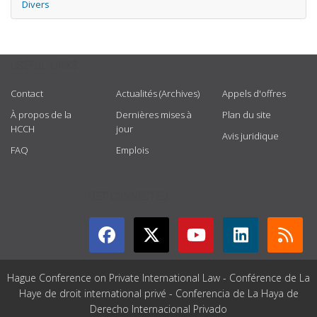
Divers
USEFUL LINKS
Contact
Actualités (Archives)
Appels d'offres
À propos de la
Dernières mises à
Plan du site
HCCH
jour
Avis juridique
FAQ
Emplois
GET CONNECTED
Hague Conference on Private International Law - Conférence de La
Haye de droit international privé - Conferencia de La Haya de
Derecho Internacional Privado