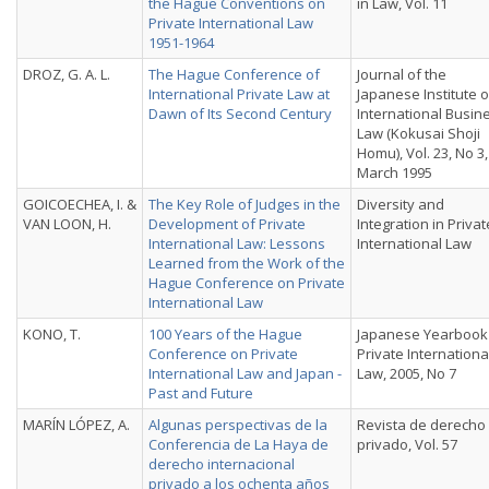
the Hague Conventions on
in Law, Vol. 11
Private International Law
1951-1964
DROZ, G. A. L.
The Hague Conference of
Journal of the
International Private Law at
Japanese Institute o
Dawn of Its Second Century
International Busin
Law (Kokusai Shoji
Homu), Vol. 23, No 3,
March 1995
GOICOECHEA, I. &
The Key Role of Judges in the
Diversity and
VAN LOON, H.
Development of Private
Integration in Privat
International Law: Lessons
International Law
Learned from the Work of the
Hague Conference on Private
International Law
KONO, T.
100 Years of the Hague
Japanese Yearbook
Conference on Private
Private Internationa
International Law and Japan -
Law, 2005, No 7
Past and Future
MARÍN LÓPEZ, A.
Algunas perspectivas de la
Revista de derecho
Conferencia de La Haya de
privado, Vol. 57
derecho internacional
privado a los ochenta años