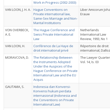
Work in Progress (2002-2003)
VAN LOON, J. H. A.
Hague Conventions on
Liber Amicorum Joh
Private international law,
Erauw
Same-Sex Marriage and Non-
Marital Institutions
VON OVERBECK,
The Hague Conference and
Netherlands
A. E.
Swiss Private International
International Law
Law
Review, 1993, No 1
VAN LOON, H.
Conférence de La Haye de
Répertoire de droit
droit international privé
international, Dallo
MORAVCOVA, D.
The Relationship Between
The Lawyer Quarter
the Instruments Adopted
Vol. 14, Is. 03
Under the Auspices of the
Hague Conference on Private
International Law and the EU
Acquis
GAUTAMA, S.
Indonesia dan Konvensi-
Konvensi hukum perdata
internasional (Indonesia and
the Conventions on Private
International Law)