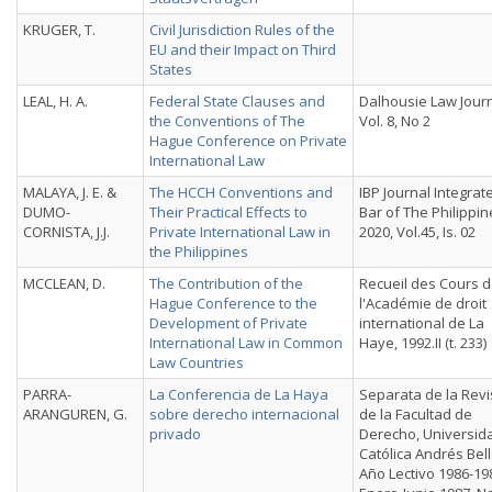
KRUGER, T.
Civil Jurisdiction Rules of the
EU and their Impact on Third
States
LEAL, H. A.
Federal State Clauses and
Dalhousie Law Journ
the Conventions of The
Vol. 8, No 2
Hague Conference on Private
International Law
MALAYA, J. E. &
The HCCH Conventions and
IBP Journal Integrat
DUMO-
Their Practical Effects to
Bar of The Philippin
CORNISTA, J.J.
Private International Law in
2020, Vol.45, Is. 02
the Philippines
MCCLEAN, D.
The Contribution of the
Recueil des Cours 
Hague Conference to the
l'Académie de droit
Development of Private
international de La
International Law in Common
Haye, 1992.II (t. 233)
Law Countries
PARRA-
La Conferencia de La Haya
Separata de la Revi
ARANGUREN, G.
sobre derecho internacional
de la Facultad de
privado
Derecho, Universid
Católica Andrés Bell
Año Lectivo 1986-19