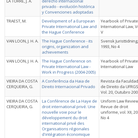
LA TORRE, J. A.
derecho internacional
privado - evolución histórica
y Convenciones adoptadas
TRAEST, M.
Development of a European
Yearbook of Private
Private International Law and
International Law, V
the Hague Conference
V
VAN LOON, J. H. A.
The Hague Conference - its
Svensk Juristtidning
origins, organization and
1993, No 4
achievements
VAN LOON, J. H. A.
The Hague Conference on
Yearbook of Private
Private International Law -
International Law
Work in Progress (2004-2005)
VIEIRA DA COSTA
A Conferência da Haia de
Revista da Faculda
CERQUEIRA, G.
Direito Internacional Privado
de Direito da UFRGS
Vol. 20, Outubro 200
VIEIRA DA COSTA
La Conférence de La Haye de
Uniform Law Review
CERQUEIRA, G.
droit international privé. Une
Revue de droit
nouvelle voie pour le
uniforme, vol. XII, 20
développement du droit
No 4
international privé des
Organisations régionales
d'intégration économique