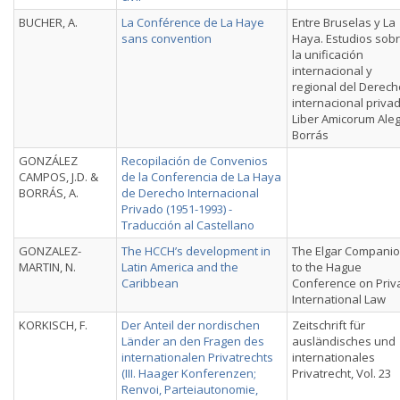
BUCHER, A.
La Conférence de La Haye
Entre Bruselas y La
sans convention
Haya. Estudios sob
la unificación
internacional y
regional del Derech
internacional privad
Liber Amicorum Aleg
Borrás
GONZÁLEZ
Recopilación de Convenios
CAMPOS, J.D. &
de la Conferencia de La Haya
BORRÁS, A.
de Derecho Internacional
Privado (1951-1993) -
Traducción al Castellano
GONZALEZ-
The HCCH’s development in
The Elgar Compani
MARTIN, N.
Latin America and the
to the Hague
Caribbean
Conference on Priv
International Law
KORKISCH, F.
Der Anteil der nordischen
Zeitschrift für
Länder an den Fragen des
ausländisches und
internationalen Privatrechts
internationales
(III. Haager Konferenzen;
Privatrecht, Vol. 23
Renvoi, Parteiautonomie,