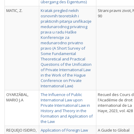
übergang des Eigentums)
MATIC, Z.
Kratak pregled nekih
Strani pravni zivot,
osnovnih teoretskih i
90
prakticnih pitanja unifikacije
medunarodnog privatnog
prava u radu Haške
Konferencije za
medunarodno privatno
pravo (A Short Survey of
Some Fundamental
Theoretical and Practical
Questions of the Unification
of Private International Law
in the Work of the Hague
Conference on Private
International Law)
OYARZÁBAL,
The Influence of Public
Recueil des Cours 
MARIO J.A
International Law upon
l'Académie de droit
Private International Law in
international de La
History and Theory in the
Haye, 2023, vol. 428
Formation and Application of
the Law
REQUEJO ISIDRO,
Application of Foreign Law
A Guide to Global