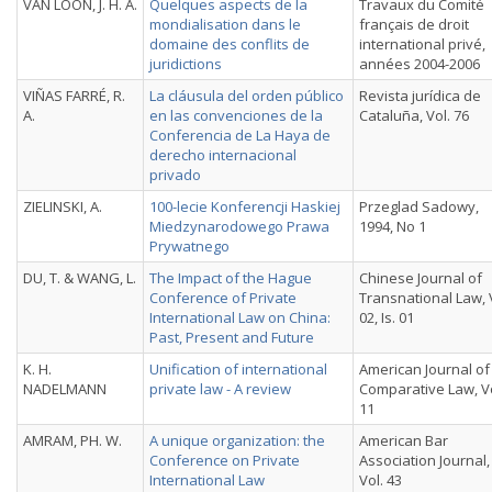
VAN LOON, J. H. A.
Quelques aspects de la
Travaux du Comité
mondialisation dans le
français de droit
domaine des conflits de
international privé,
juridictions
années 2004-2006
VIÑAS FARRÉ, R.
La cláusula del orden público
Revista jurídica de
A.
en las convenciones de la
Cataluña, Vol. 76
Conferencia de La Haya de
derecho internacional
privado
ZIELINSKI, A.
100-lecie Konferencji Haskiej
Przeglad Sadowy,
Miedzynarodowego Prawa
1994, No 1
Prywatnego
DU, T. & WANG, L.
The Impact of the Hague
Chinese Journal of
Conference of Private
Transnational Law, 
International Law on China:
02, Is. 01
Past, Present and Future
K. H.
Unification of international
American Journal of
NADELMANN
private law - A review
Comparative Law, Vo
11
AMRAM, PH. W.
A unique organization: the
American Bar
Conference on Private
Association Journal,
International Law
Vol. 43