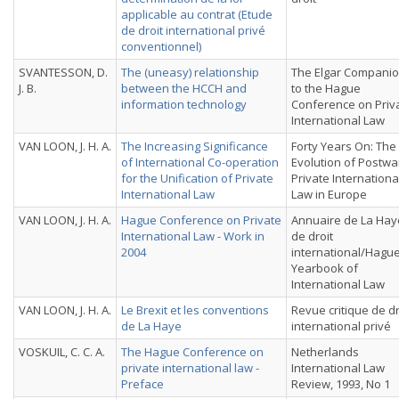
applicable au contrat (Etude
de droit international privé
conventionnel)
SVANTESSON, D.
The (uneasy) relationship
The Elgar Compani
J. B.
between the HCCH and
to the Hague
information technology
Conference on Priv
International Law
VAN LOON, J. H. A.
The Increasing Significance
Forty Years On: The
of International Co-operation
Evolution of Postwa
for the Unification of Private
Private Internationa
International Law
Law in Europe
VAN LOON, J. H. A.
Hague Conference on Private
Annuaire de La Hay
International Law - Work in
de droit
2004
international/Hagu
Yearbook of
International Law
VAN LOON, J. H. A.
Le Brexit et les conventions
Revue critique de dr
de La Haye
international privé
VOSKUIL, C. C. A.
The Hague Conference on
Netherlands
private international law -
International Law
Preface
Review, 1993, No 1