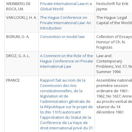
WEINBERG DE
Private International Law in a
Festschrift für Erik
ROCA, I.M.
Global World
Jayme
VAN LOON, J. H. A.
The Hague Conference on
The Hague: Legal
Private International Law: An
Capital of the World
Introduction
BORUM, O. A.
Convention or model law
Collection of Essays
Honour of Ch. N.
Fragistas
DROZ, G. A. L.
A Comment on the Role of the
Law and
Hague Conference on Private
Contemporary
International Law
Problems, Vol. 57, N
Summer 1994
FRANCE
Rapport fait au nom de la
Assemblée national
Commission des lois
première session
constitutionnelles, de la
ordinaire de 1961-
législation et de
1962, No 1637, Ann
l'administration générale de
au procès-verbal de
la République sur le projet de
séance du 14
loi (No 1101) autorisant
décembre 1961
l'approbation du Statut de la
Conférence de La Haye de
droit international privé du 31