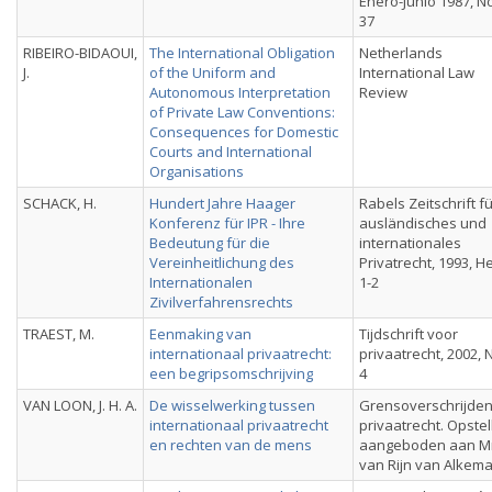
Enero-Junio 1987, N
37
RIBEIRO-BIDAOUI,
The International Obligation
Netherlands
J.
of the Uniform and
International Law
Autonomous Interpretation
Review
of Private Law Conventions:
Consequences for Domestic
Courts and International
Organisations
SCHACK, H.
Hundert Jahre Haager
Rabels Zeitschrift f
Konferenz für IPR - Ihre
ausländisches und
Bedeutung für die
internationales
Vereinheitlichung des
Privatrecht, 1993, He
Internationalen
1-2
Zivilverfahrensrechts
TRAEST, M.
Eenmaking van
Tijdschrift voor
internationaal privaatrecht:
privaatrecht, 2002, 
een begripsomschrijving
4
VAN LOON, J. H. A.
De wisselwerking tussen
Grensoverschrijde
internationaal privaatrecht
privaatrecht. Opstel
en rechten van de mens
aangeboden aan Mr.
van Rijn van Alkem