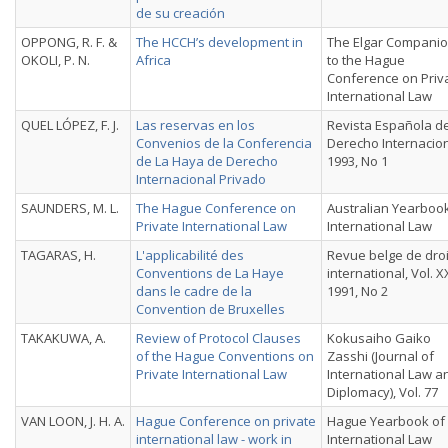
de su creación
OPPONG, R. F. &
The HCCH’s development in
The Elgar Compani
OKOLI, P. N.
Africa
to the Hague
Conference on Priv
International Law
QUEL LÓPEZ, F. J.
Las reservas en los
Revista Española d
Convenios de la Conferencia
Derecho Internacion
de La Haya de Derecho
1993, No 1
Internacional Privado
SAUNDERS, M. L.
The Hague Conference on
Australian Yearbook
Private International Law
International Law
TAGARAS, H.
L'applicabilité des
Revue belge de droi
Conventions de La Haye
international, Vol. X
dans le cadre de la
1991, No 2
Convention de Bruxelles
TAKAKUWA, A.
Review of Protocol Clauses
Kokusaiho Gaiko
of the Hague Conventions on
Zasshi (Journal of
Private International Law
International Law a
Diplomacy), Vol. 77
VAN LOON, J. H. A.
Hague Conference on private
Hague Yearbook of
international law - work in
International Law