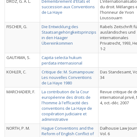
DROZ, G. A. L.
Démembrement d'Etats et
L'internationalisati
succession aux Conventions
du droit. Mélanges 
de La Haye
l'honneur de Yvon
Loussouarn
FISCHER, G.
Die Entwicklung des
Rabels Zeitschrift f
Staatsangehörigkeitsprinzips
ausländisches und
in den Haager
internationales
Übereinkommen
Privatrecht, 1993, He
1-2
GAUTAMA, S.
Capita selecta hukum
perdata internasional
KOHLER, C.
Critique de: M. Sumampouw:
Das Standesamt, Vo
Les nouvelles Conventions
34
de La Haye 1980
MARCHADIER, F.
La contribution de la Cour
Revue critique de dr
européenne des droits de
international privé,
l'homme à l'efficacité des
4, oct.-déc. 2007
conventions de La Haye de
coopération judiciaire et
administrative
NORTH, P. M.
Hague Conventions and the
Dalhousie Law Journ
Reform of English Conflict of
Vol. 6