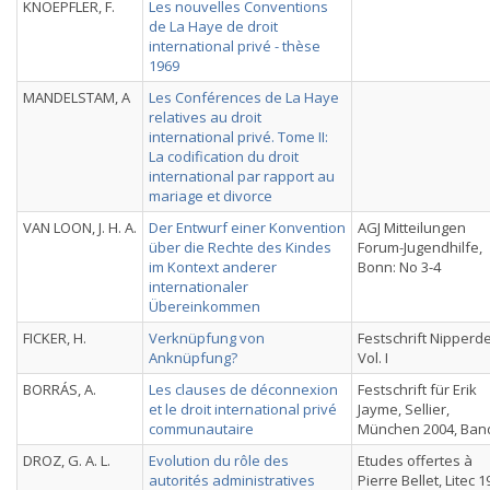
KNOEPFLER, F.
Les nouvelles Conventions
de La Haye de droit
international privé - thèse
1969
MANDELSTAM, A
Les Conférences de La Haye
relatives au droit
international privé. Tome II:
La codification du droit
international par rapport au
mariage et divorce
VAN LOON, J. H. A.
Der Entwurf einer Konvention
AGJ Mitteilungen
über die Rechte des Kindes
Forum-Jugendhilfe,
im Kontext anderer
Bonn: No 3-4
internationaler
Übereinkommen
FICKER, H.
Verknüpfung von
Festschrift Nipperde
Anknüpfung?
Vol. I
BORRÁS, A.
Les clauses de déconnexion
Festschrift für Erik
et le droit international privé
Jayme, Sellier,
communautaire
München 2004, Band
DROZ, G. A. L.
Evolution du rôle des
Etudes offertes à
autorités administratives
Pierre Bellet, Litec 