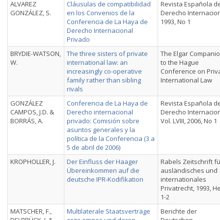
ALVAREZ
Cláusulas de compatibilidad
Revista Española d
GONZÁLEZ, S.
en los Convenios de la
Derecho Internacion
Conferencia de La Haya de
1993, No 1
Derecho Internacional
Privado
BRYDIE-WATSON,
The three sisters of private
The Elgar Compani
W.
international law: an
to the Hague
increasingly co-operative
Conference on Priv
family rather than sibling
International Law
rivals
GONZÁLEZ
Conferencia de La Haya de
Revista Española d
CAMPOS, J.D. &
Derecho internacional
Derecho Internacion
BORRÁS, A.
privado: Comisión sobre
Vol. LVIII, 2006, No 1
asuntos generales y la
política de la Conferencia (3 a
5 de abril de 2006)
KROPHOLLER, J.
Der Einfluss der Haager
Rabels Zeitschrift f
Übereinkommen auf die
ausländisches und
deutsche IPR-Kodifikation
internationales
Privatrecht, 1993, He
1-2
MATSCHER, F.,
Multilaterale Staatsverträge
Berichte der