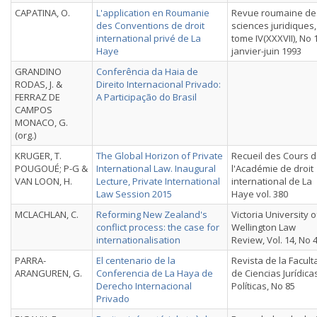
CAPATINA, O.
L'application en Roumanie
Revue roumaine de
des Conventions de droit
sciences juridiques,
international privé de La
tome IV(XXXVII), No 1
Haye
janvier-juin 1993
GRANDINO
Conferência da Haia de
RODAS, J. &
Direito Internacional Privado:
FERRAZ DE
A Participação do Brasil
CAMPOS
MONACO, G.
(org.)
KRUGER, T.
The Global Horizon of Private
Recueil des Cours 
POUGOUÉ; P-G &
International Law. Inaugural
l'Académie de droit
VAN LOON, H.
Lecture, Private International
international de La
Law Session 2015
Haye vol. 380
MCLACHLAN, C.
Reforming New Zealand's
Victoria University o
conflict process: the case for
Wellington Law
internationalisation
Review, Vol. 14, No 
PARRA-
El centenario de la
Revista de la Facult
ARANGUREN, G.
Conferencia de La Haya de
de Ciencias Jurídica
Derecho Internacional
Políticas, No 85
Privado