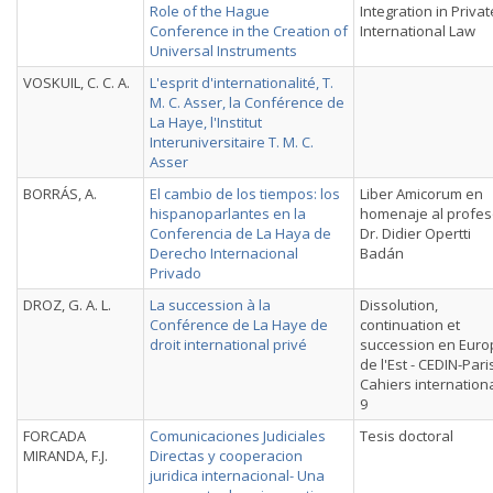
Role of the Hague
Integration in Privat
Conference in the Creation of
International Law
Universal Instruments
VOSKUIL, C. C. A.
L'esprit d'internationalité, T.
M. C. Asser, la Conférence de
La Haye, l'Institut
Interuniversitaire T. M. C.
Asser
BORRÁS, A.
El cambio de los tiempos: los
Liber Amicorum en
hispanoparlantes en la
homenaje al profes
Conferencia de La Haya de
Dr. Didier Opertti
Derecho Internacional
Badán
Privado
DROZ, G. A. L.
La succession à la
Dissolution,
Conférence de La Haye de
continuation et
droit international privé
succession en Euro
de l'Est - CEDIN-Paris
Cahiers internation
9
FORCADA
Comunicaciones Judiciales
Tesis doctoral
MIRANDA, F.J.
Directas y cooperacion
juridica internacional- Una