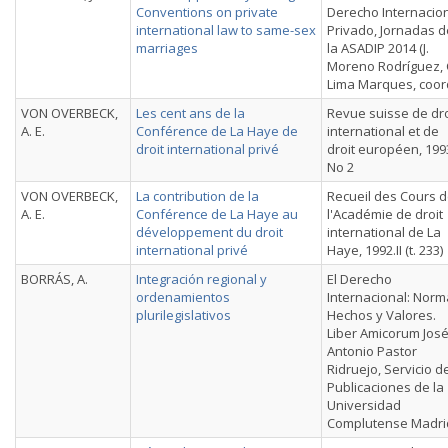
Conventions on private
Derecho Internacio
international law to same-sex
Privado, Jornadas d
marriages
la ASADIP 2014 (J.
Moreno Rodríguez, 
Lima Marques, coord
VON OVERBECK,
Les cent ans de la
Revue suisse de dro
A. E.
Conférence de La Haye de
international et de
droit international privé
droit européen, 199
No 2
VON OVERBECK,
La contribution de la
Recueil des Cours 
A. E.
Conférence de La Haye au
l'Académie de droit
développement du droit
international de La
international privé
Haye, 1992.II (t. 233)
BORRÁS, A.
Integración regional y
El Derecho
ordenamientos
Internacional: Norm
plurilegislativos
Hechos y Valores.
Liber Amicorum Jos
Antonio Pastor
Ridruejo, Servicio d
Publicaciones de la
Universidad
Complutense Madri