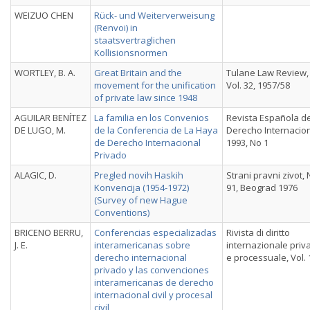
WEIZUO CHEN
Rück- und Weiterverweisung
(Renvoi) in
staatsvertraglichen
Kollisionsnormen
WORTLEY, B. A.
Great Britain and the
Tulane Law Review,
movement for the unification
Vol. 32, 1957/58
of private law since 1948
AGUILAR BENÍTEZ
La familia en los Convenios
Revista Española d
DE LUGO, M.
de la Conferencia de La Haya
Derecho Internacion
de Derecho Internacional
1993, No 1
Privado
ALAGIC, D.
Pregled novih Haskih
Strani pravni zivot,
Konvencija (1954-1972)
91, Beograd 1976
(Survey of new Hague
Conventions)
BRICENO BERRU,
Conferencias especializadas
Rivista di diritto
J. E.
interamericanas sobre
internazionale priv
derecho internacional
e processuale, Vol. 
privado y las convenciones
interamericanas de derecho
internacional civil y procesal
civil