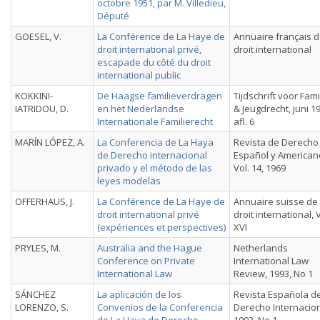
octobre 1951, par M. Villedieu,
Député
GOESEL, V.
La Conférence de La Haye de
Annuaire français 
droit international privé,
droit international
escapade du côté du droit
international public
KOKKINI-
De Haagse familieverdragen
Tijdschrift voor Fami
IATRIDOU, D.
en het Nederlandse
& Jeugdrecht, juni 1
Internationale Familierecht
afl. 6
MARÍN LÓPEZ, A.
La Conferencia de La Haya
Revista de Derecho
de Derecho internacional
Español y American
privado y el método de las
Vol. 14, 1969
leyes modelas
OFFERHAUS, J.
La Conférence de La Haye de
Annuaire suisse de
droit international privé
droit international, V
(expériences et perspectives)
XVI
PRYLES, M.
Australia and the Hague
Netherlands
Conference on Private
International Law
International Law
Review, 1993, No 1
SÁNCHEZ
La aplicación de los
Revista Española d
LORENZO, S.
Convenios de la Conferencia
Derecho Internacion