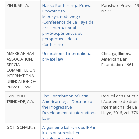
ZIELINSKI, A.
Haska Konferencja Prawa
Panstwo i Prawo, 19
Prywatnego
No 11
Miedzynarodowego
(Conférence de La Haye de
droit international
privé/expériences et
perspectives de la
Conférence)
AMERICAN BAR
Unification of international
Chicago, Illinois:
ASSOCIATION,
private law
American Bar
SPECIAL
Foundation, 1961
COMMITTEE ON
INTERNATIONAL
UNIFICATION OF
PRIVATE LAW
CANCADO
The Contribution of Latin
Recueil des Cours 
TRINDADE, A.A.
American Legal Doctrine to
l'Académie de droit
the Progressive
international de La
Development of International
Haye, 2016, vol. 376
Law
GOTTSCHALK, E.
Allgemeine Lehren des IPR in
kollisionsrechtlichen
Staatsverträgen