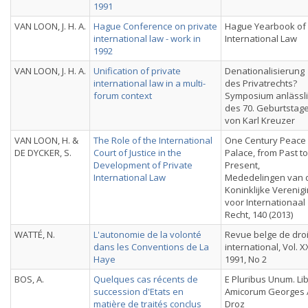
1991
VAN LOON, J. H. A.
Hague Conference on private
Hague Yearbook of
international law - work in
International Law
1992
VAN LOON, J. H. A.
Unification of private
Denationalisierung
international law in a multi-
des Privatrechts?
forum context
Symposium anlässl
des 70. Geburtstag
von Karl Kreuzer
VAN LOON, H. &
The Role of the International
One Century Peace
DE DYCKER, S.
Court of Justice in the
Palace, from Past to
Development of Private
Present,
International Law
Mededelingen van 
Koninklijke Verenig
voor Internationaal
Recht, 140 (2013)
WATTÉ, N.
L'autonomie de la volonté
Revue belge de droi
dans les Conventions de La
international, Vol. X
Haye
1991, No 2
BOS, A.
Quelques cas récents de
E Pluribus Unum. Li
succession d'Etats en
Amicorum Georges A
matière de traités conclus
Droz