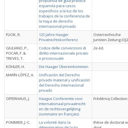
propuesta de guia practica
espanola para casos
especificos a la luz de los
trabajos de la conferencia de
la Haya de derecho
internacional privado
FUCIK, R.
125 Jahre Haager
Osterreichische
Privatrechtskonferenz
Juristen Zeitung (OJZ
GIULIANO, P.,
Codice delle convenzioni di
2e éd.
POCAR, F. &
diritto internazionale privato
TREVES, T.
e processuale
KÖHLER, H.
Die Haager Übereinkommen
MARÍN LÓPEZ, A.
Unificación del Derecho
privado material y unificación
del Derecho internacional
privado
OFFERHAUS, J.
Haagse Conferentie voor
Frédéricq Collection 
internationaal privaatrecht
en de rechtsvergelijking
(sommaire en français)
POMMIER, J.-C.
La volonté dans la
thèse de doctorat e
détermination de la loi
droit