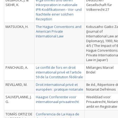
DELBRÜCK, J. &
erga omnes und deren
Deutschen
SIEHR, K.
Inkorporation in nationale
Gesellschaft für
IPR-Kodifikationen - Vor- und
Völkerrecht 27
Nachteile einer solchen
Rezeption
MATSUOKA, H.
The Hague Conventions and
Kokusaiho Gaiko Za
American Private
(Journal of
International Law
International Law a
Diplomacy), 1993, N
4/5 (`The Impact of 
Hague Conventions
Private Internationa
Law in Japan')
PANCHAUD, A.
Le conflit de fors en droit
Mélanges Marcel
international privé et l'article
Bridel
59 de la Constitution fédérale
REVILLARD, M.
Droit international privé et
8e éd., Répertoire d
européen : pratique notariale
Notariat Defrénois
SAUVEPLANNE, J.
Haagse Conferentie voor
Weekblad voor
G.
internationaal privaatrecht
Privaatrecht, Notari
ambt en Registratie
TOMÁS ORTIZ DE
Conferencia de La Haya de