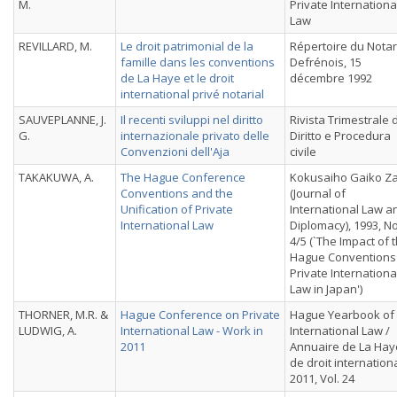
M.
Private Internationa
Law
REVILLARD, M.
Le droit patrimonial de la
Répertoire du Notar
famille dans les conventions
Defrénois, 15
de La Haye et le droit
décembre 1992
international privé notarial
SAUVEPLANNE, J.
Il recenti sviluppi nel diritto
Rivista Trimestrale d
G.
internazionale privato delle
Diritto e Procedura
Convenzioni dell'Aja
civile
TAKAKUWA, A.
The Hague Conference
Kokusaiho Gaiko Za
Conventions and the
(Journal of
Unification of Private
International Law a
International Law
Diplomacy), 1993, N
4/5 (`The Impact of 
Hague Conventions
Private Internationa
Law in Japan')
THORNER, M.R. &
Hague Conference on Private
Hague Yearbook of
LUDWIG, A.
International Law - Work in
International Law /
2011
Annuaire de La Hay
de droit internationa
2011, Vol. 24