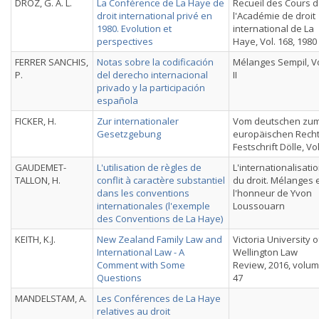
DROZ, G. A. L.
La Conférence de La Haye de
Recueil des Cours 
droit international privé en
l'Académie de droit
1980. Evolution et
international de La
perspectives
Haye, Vol. 168, 1980
FERRER SANCHIS,
Notas sobre la codificación
Mélanges Sempil, Vo
P.
del derecho internacional
II
privado y la participación
española
FICKER, H.
Zur internationaler
Vom deutschen zu
Gesetzgebung
europäischen Recht
Festschrift Dölle, Vol.
GAUDEMET-
L'utilisation de règles de
L'internationalisati
TALLON, H.
conflit à caractère substantiel
du droit. Mélanges 
dans les conventions
l'honneur de Yvon
internationales (l'exemple
Loussouarn
des Conventions de La Haye)
KEITH, K.J.
New Zealand Family Law and
Victoria University o
International Law - A
Wellington Law
Comment with Some
Review, 2016, volu
Questions
47
MANDELSTAM, A.
Les Conférences de La Haye
relatives au droit