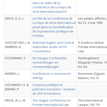
dans le cadre de la
Conférence de La Haye de
droit international privé
DROZ, G. A. L.
Le rôle de la Conférence de
Les petites affiches,
La Haye de droit international
No 53, 3 mai 1995
privé dans la mondialisation
de la protection juridique de
l'enfant
GOICOECHEA, I. &
National Organs and Central
A Guide to Global
WARREN, B.
Authorities under HCCH
Private Internationa
Conventions
Law
KOOPMANS, T.
De Haagse Conferentie:
Rechtsgeleerd
verwachtingen en
Magazijn Themis, 19
verwezenlijkingen
No 4/5
MARMO, L.
Conferenze e convenzioni
Novissimo Digesto
dell'Aja
Italiano, Vol. IX
OSCHINSKY, S. &
L'espace juridique et
JENARD, P.
judiciaire européen - examen
de 250 conventions
REESE, W. L. M.
The Hague Conference on
The International
Private International Law:
Lawyer, Vol. 19