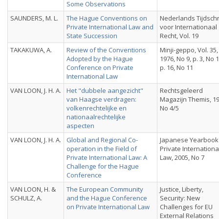
Some Observations
SAUNDERS, M. L.
The Hague Conventions on
Nederlands Tijdschr
Private International Law and
voor Internationaal
State Succession
Recht, Vol. 19
TAKAKUWA, A.
Review of the Conventions
Minji-geppo, Vol. 35,
Adopted by the Hague
1976, No 9, p. 3, No 1
Conference on Private
p. 16, No 11
International Law
VAN LOON, J. H. A.
Het "dubbele aangezicht"
Rechtsgeleerd
van Haagse verdragen:
Magazijn Themis, 19
volkenrechtelijke en
No 4/5
nationaalrechtelijke
aspecten
VAN LOON, J. H. A.
Global and Regional Co-
Japanese Yearbook
operation in the Field of
Private Internationa
Private International Law: A
Law, 2005, No 7
Challenge for the Hague
Conference
VAN LOON, H. &
The European Community
Justice, Liberty,
SCHULZ, A.
and the Hague Conference
Security: New
on Private International Law
Challenges for EU
External Relations