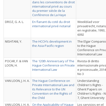
dans les conventions de droit
international privé au cours
du premier siècle de la
Conférence de La Haye
DROZ, G. A. L.
En flanant du coté du droit
Weekblad voor
international privé notarial
privaatrecht, notari
en registratie, 1993,
6092
NISHTANI, Y.
The HCCH’s development in
The Elgar Compani
the Asia-Pacific region
to the Hague
Conference on Priv
International Law
POCAR, F. & VAN
The 120th Anniversary of The
Rivista di diritto
LOON, H.
Hague Conference on Private
internazionale priv
International Law
e processuale, 2014
No 3
VAN LOON, J. H. A.
The Hague Conference on
Understanding
Private International Law and
Children's Rights -
its Relevance to the UN
Ghent Papers on
Convention on the Rights of
Children's Rights - 
the Child
7, Ghent University
VAN LOON, J. H. A.
On the Applicability of Hague
Los servicios en el