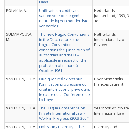
Laws
POLAK, M. V.
Unificatie en codificatie:
Nederlands
samen voor ons eigen!
Juristenblad, 1993, 
Boutade bij een honderdste
18
verjaardag
SUMAMPOUW,
The new Hague Conventions
Netherlands
M.
in the Dutch courts, the
International Law
Hague Convention
Review
concerning the jurisdiction of
authorities and the law
applicable in respect of the
protection of minors, 5
October 1961
VAN LOON, J. H. A.
Quelques réflexions sur
Liber Memorialis
l'unification progressive du
François Laurent
droit international privé dans
le cadre de la Conférence de
La Haye
VAN LOON, J. H. A.
The Hague Conference on
Yearbook of Private
Private International Law -
International Law
Work in Progress (2003-2004)
VAN LOON, J. H. A.
Embracing Diversity – The
Diversity and