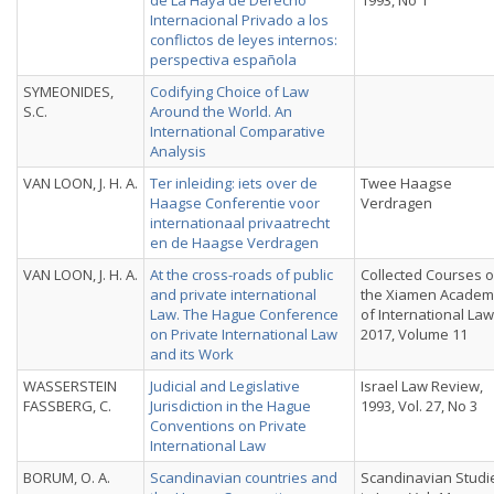
de La Haya de Derecho
1993, No 1
Internacional Privado a los
conflictos de leyes internos:
perspectiva española
SYMEONIDES,
Codifying Choice of Law
S.C.
Around the World. An
International Comparative
Analysis
VAN LOON, J. H. A.
Ter inleiding: iets over de
Twee Haagse
Haagse Conferentie voor
Verdragen
internationaal privaatrecht
en de Haagse Verdragen
VAN LOON, J. H. A.
At the cross-roads of public
Collected Courses o
and private international
the Xiamen Academ
Law. The Hague Conference
of International Law
on Private International Law
2017, Volume 11
and its Work
WASSERSTEIN
Judicial and Legislative
Israel Law Review,
FASSBERG, C.
Jurisdiction in the Hague
1993, Vol. 27, No 3
Conventions on Private
International Law
BORUM, O. A.
Scandinavian countries and
Scandinavian Studi