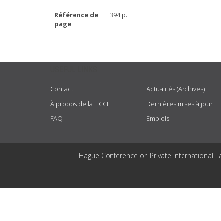
Référence de
394 p.
page
USEFUL LINKS
Contact
Actualités (Archives)
À propos de la HCCH
Dernières mises à jour
FAQ
Emplois
Hague Conference on Private International L