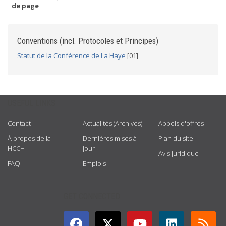
de page
Conventions (incl. Protocoles et Principes)
Statut de la Conférence de La Haye
[01]
USEFUL LINKS
Contact
Actualités (Archives)
Appels d'offres
À propos de la
Dernières mises à
Plan du site
HCCH
jour
Avis juridique
FAQ
Emplois
GET CONNECTED