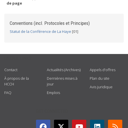
de page
Conventions (incl. Protocoles et Principes)
Statut de la Conférence de La Haye
[01]
USEFUL LINKS
Contact
Actualités (Archives)
Appels d'offres
À propos de la
Dernières mises à
Plan du site
HCCH
jour
Avis juridique
FAQ
Emplois
GET CONNECTED