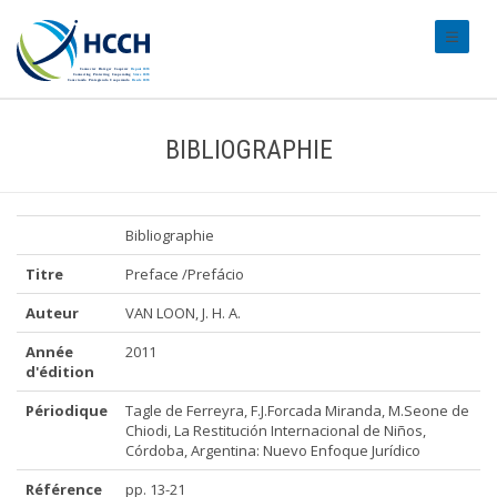
#transl
BIBLIOGRAPHIE
Bibliographie
Titre
Preface /Prefácio
Auteur
VAN LOON, J. H. A.
Année
2011
d'édition
Périodique
Tagle de Ferreyra, F.J.Forcada Miranda, M.Seone de
Chiodi, La Restitución Internacional de Niños,
Córdoba, Argentina: Nuevo Enfoque Jurídico
Référence
pp. 13-21