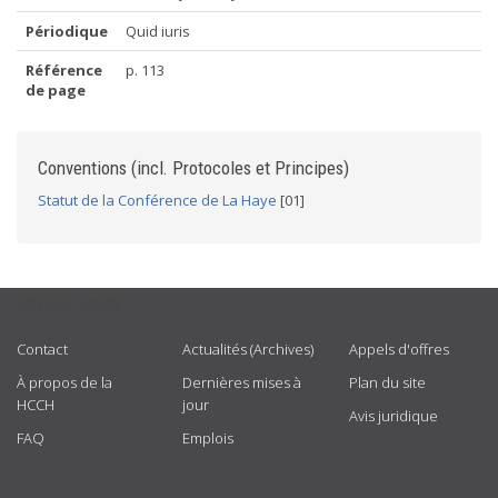
Périodique
Quid iuris
Référence
p. 113
de page
Conventions (incl. Protocoles et Principes)
Statut de la Conférence de La Haye
[01]
USEFUL LINKS
Contact
Actualités (Archives)
Appels d'offres
À propos de la
Dernières mises à
Plan du site
HCCH
jour
Avis juridique
FAQ
Emplois