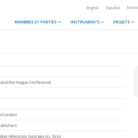
Autre
English
Español
MEMBRES ET PARTIES
INSTRUMENTS
PROJETS
and the Hague Conference
n/London
ublishers
Liber Amicorum Georges A.L. Droz