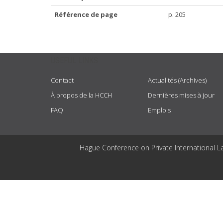
Référence de page
p. 205
USEFUL LINKS
Contact
Actualités (Archives)
À propos de la HCCH
Dernières mises à jour
FAQ
Emplois
Hague Conference on Private International L