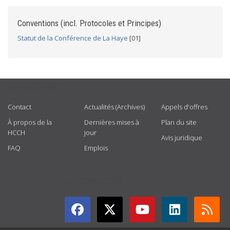
Conventions (incl. Protocoles et Principes)
Statut de la Conférence de La Haye
[01]
USEFUL LINKS
Contact
Actualités (Archives)
Appels d'offres
À propos de la
Dernières mises à
Plan du site
HCCH
jour
Avis juridique
FAQ
Emplois
GET CONNECTED