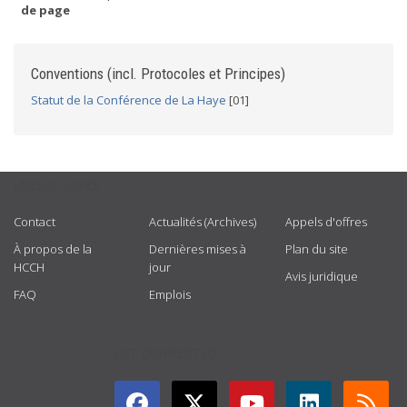
de page
Conventions (incl. Protocoles et Principes)
Statut de la Conférence de La Haye
[01]
USEFUL LINKS
Contact
Actualités (Archives)
Appels d'offres
À propos de la
Dernières mises à
Plan du site
HCCH
jour
Avis juridique
FAQ
Emplois
GET CONNECTED