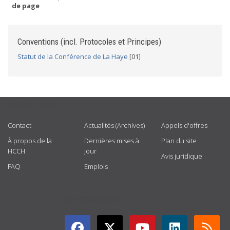
de page
Conventions (incl. Protocoles et Principes)
Statut de la Conférence de La Haye
[01]
USEFUL LINKS
Contact
Actualités (Archives)
Appels d'offres
À propos de la
Dernières mises à
Plan du site
HCCH
jour
Avis juridique
FAQ
Emplois
GET CONNECTED