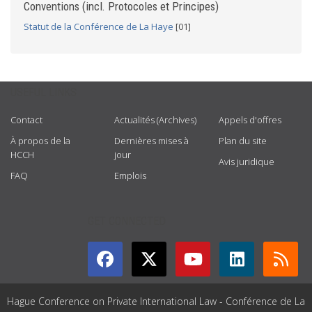
Conventions (incl. Protocoles et Principes)
Statut de la Conférence de La Haye
[01]
USEFUL LINKS
Contact
Actualités (Archives)
Appels d'offres
À propos de la
Dernières mises à
Plan du site
HCCH
jour
Avis juridique
FAQ
Emplois
GET CONNECTED
Hague Conference on Private International Law - Conférence de La