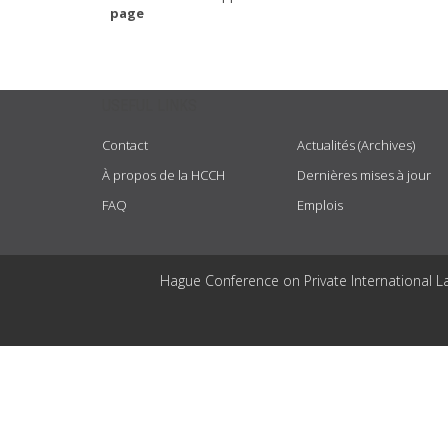
page
USEFUL LINKS
Contact
Actualités (Archives)
À propos de la HCCH
Dernières mises à jour
FAQ
Emplois
Hague Conference on Private International L