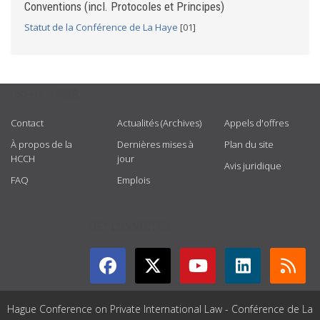
Conventions (incl. Protocoles et Principes)
Statut de la Conférence de La Haye
[01]
USEFUL LINKS
Contact
Actualités (Archives)
Appels d'offres
À propos de la
Dernières mises à
Plan du site
HCCH
jour
Avis juridique
FAQ
Emplois
GET CONNECTED
Hague Conference on Private International Law - Conférence de La