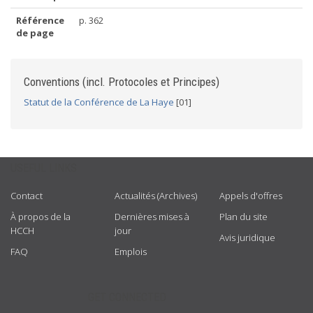
Référence
p. 362
de page
Conventions (incl. Protocoles et Principes)
Statut de la Conférence de La Haye
[01]
USEFUL LINKS
Contact
Actualités (Archives)
Appels d'offres
À propos de la
Dernières mises à
Plan du site
HCCH
jour
Avis juridique
FAQ
Emplois
GET CONNECTED