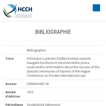
#transl
BIBLIOGRAPHIE
Bibliographie
Titre
Informace o jednání Zvláštní komíse expertû
Haagské Konference mezinárodního práva
soukromého (Information about the session of the
Special Commission of Experts of the Hague
Conference on Private International Law)
Auteur
CERNOHUBÝ, M.
Année
1972
d'édition
Périodique
Socialistická zákonnost