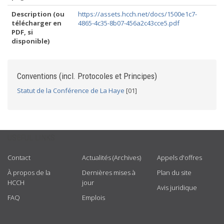
Description (ou
https://assets.hcch.net/docs/1500e1c7-
télécharger en
4865-4c35-8b07-456a2c43cce5.pdf
PDF, si
disponible)
Conventions (incl. Protocoles et Principes)
Statut de la Conférence de La Haye
[01]
USEFUL LINKS
Contact
Actualités (Archives)
Appels d'offres
À propos de la
Dernières mises à
Plan du site
HCCH
jour
Avis juridique
FAQ
Emplois