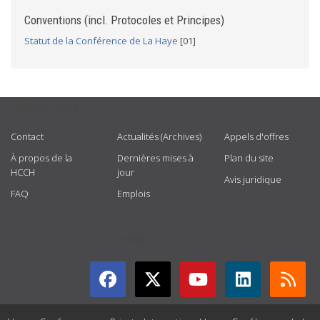
Conventions (incl. Protocoles et Principes)
Statut de la Conférence de La Haye
[01]
USEFUL LINKS
Contact
Actualités (Archives)
Appels d'offres
À propos de la
Dernières mises à
Plan du site
HCCH
jour
Avis juridique
FAQ
Emplois
GET CONNECTED