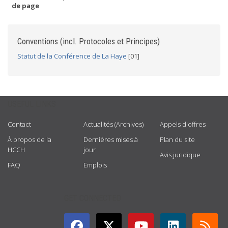
de page
Conventions (incl. Protocoles et Principes)
Statut de la Conférence de La Haye
[01]
USEFUL LINKS
Contact
Actualités (Archives)
Appels d'offres
À propos de la
Dernières mises à
Plan du site
HCCH
jour
Avis juridique
FAQ
Emplois
GET CONNECTED