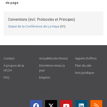
de page
Conventions (incl. Protocoles et Principes)
Statut de la Conférence de La Haye
[01]
USEFUL LINKS
Contact
Actualités (Archives)
Appels d'offres
À propos de la
Dernières mises à
Plan du site
HCCH
jour
Avis juridique
FAQ
Emplois
GET CONNECTED