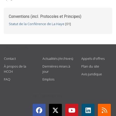
Conventions (incl. Protocoles et Principes)
Statut de la Conférence de La Haye
[01]
USEFUL LINKS
Contact
Actualités (Archives)
Appels d'offres
À propos de la
Dernières mises à
Plan du site
HCCH
jour
Avis juridique
FAQ
Emplois
GET CONNECTED