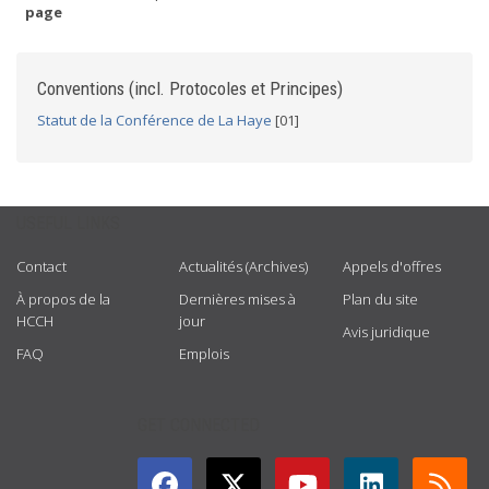
page
Conventions (incl. Protocoles et Principes)
Statut de la Conférence de La Haye
[01]
USEFUL LINKS
Contact
Actualités (Archives)
Appels d'offres
À propos de la
Dernières mises à
Plan du site
HCCH
jour
Avis juridique
FAQ
Emplois
GET CONNECTED