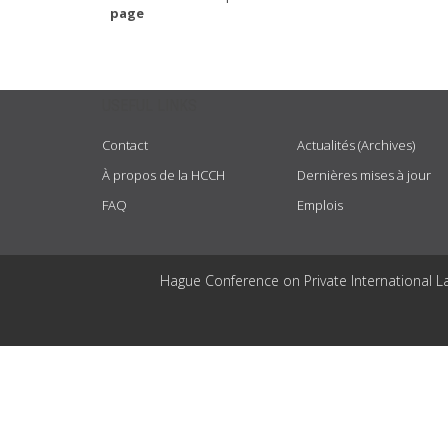
page
USEFUL LINKS
Contact
Actualités (Archives)
À propos de la HCCH
Dernières mises à jour
FAQ
Emplois
Hague Conference on Private International L