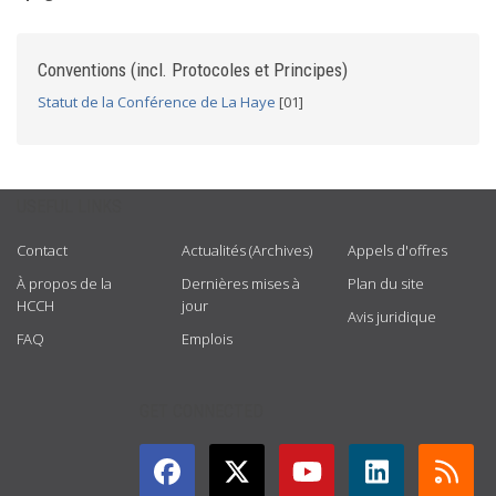
Conventions (incl. Protocoles et Principes)
Statut de la Conférence de La Haye
[01]
USEFUL LINKS
Contact
Actualités (Archives)
Appels d'offres
À propos de la
Dernières mises à
Plan du site
HCCH
jour
Avis juridique
FAQ
Emplois
GET CONNECTED