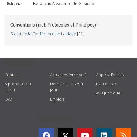
Editeur
Fundação Alexandre de Gusmão
Conventions (incl. Protocoles et Principes)
Statut de la Conférence de La Haye
[01]
USEFUL LINKS
Contact
Actualités (Archives)
Appels d'offres
À propos de la
Dernières mises à
Plan du site
HCCH
jour
Avis juridique
FAQ
Emplois
GET CONNECTED