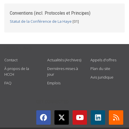
Conventions (incl. Protocoles et Principes)
Statut de la Conférence de La Haye
[01]
USEFUL LINKS
Contact
Actualités (Archives)
Appels d'offres
À propos de la
Dernières mises à
Plan du site
HCCH
jour
Avis juridique
FAQ
Emplois
GET CONNECTED