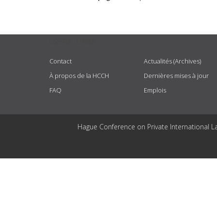
USEFUL LINKS
Contact
Actualités (Archives)
À propos de la HCCH
Dernières mises à jour
FAQ
Emplois
Hague Conference on Private International L