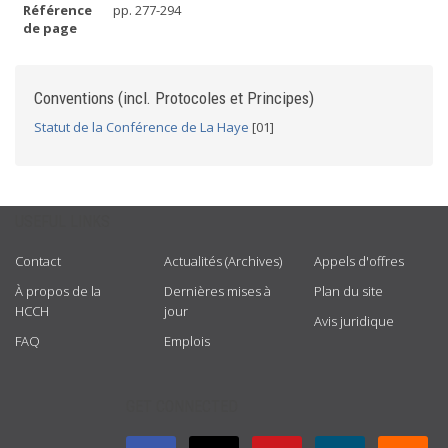
Référence
pp. 277-294
de page
Conventions (incl. Protocoles et Principes)
Statut de la Conférence de La Haye
[01]
USEFUL LINKS
Contact
Actualités (Archives)
Appels d'offres
À propos de la
Dernières mises à
Plan du site
HCCH
jour
Avis juridique
FAQ
Emplois
GET CONNECTED