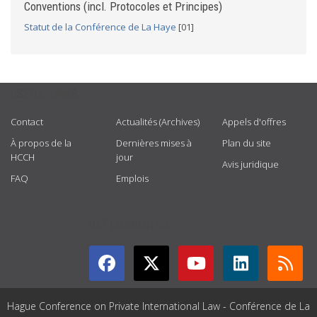
Conventions (incl. Protocoles et Principes)
Statut de la Conférence de La Haye
[01]
USEFUL LINKS
Contact
Actualités (Archives)
Appels d'offres
À propos de la
Dernières mises à
Plan du site
HCCH
jour
Avis juridique
FAQ
Emplois
GET CONNECTED
Hague Conference on Private International Law - Conférence de La