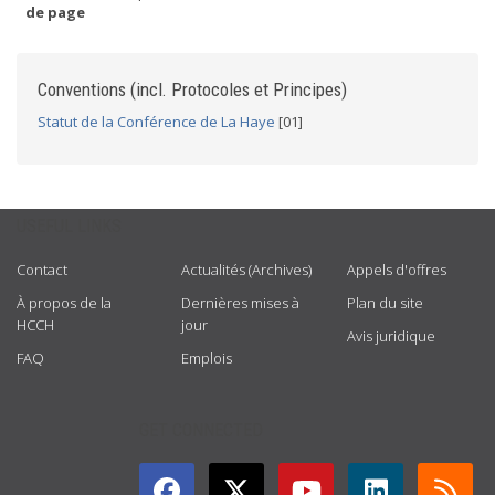
de page
Conventions (incl. Protocoles et Principes)
Statut de la Conférence de La Haye
[01]
USEFUL LINKS
Contact
Actualités (Archives)
Appels d'offres
À propos de la
Dernières mises à
Plan du site
HCCH
jour
Avis juridique
FAQ
Emplois
GET CONNECTED