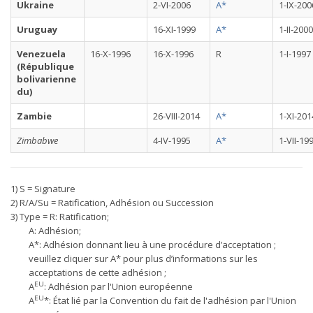
Ukraine
2-VI-2006
A*
1-IX-200
Uruguay
16-XI-1999
A*
1-II-2000
Venezuela
16-X-1996
16-X-1996
R
1-I-1997
(République
bolivarienne
du)
Zambie
26-VIII-2014
A*
1-XI-201
Zimbabwe
4-IV-1995
A*
1-VII-19
1) S = Signature
2) R/A/Su = Ratification, Adhésion ou Succession
3) Type = R: Ratification;
A: Adhésion;
A*: Adhésion donnant lieu à une procédure d’acceptation ;
veuillez cliquer sur A* pour plus d’informations sur les
acceptations de cette adhésion ;
EU
A
: Adhésion par l'Union européenne
EU
A
*: État lié par la Convention du fait de l'adhésion par l'Union