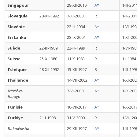
Singapour
28-XII-2010
A*
1-III-201
Slovaquie
28-XII-1992
7-XI-2000
R
1-II-2001
Slovénie
22-III-1994
A*
1-VI-199
Sri Lanka
28-IX-2001
A*
1-XII-20
Suède
22-III-1989
22-III-1989
R
1-VI-198
Suisse
25-X-1980
11-X-1983
R
1-I-1984
Tchéquie
28-XII-1992
15-XII-1997
R
1-III-199
Thaïlande
14-VIII-2002
A*
1-XI-200
Trinité-et-
7-VI-2000
A*
1-IX-200
Tobago
Tunisie
10-VII-2017
A*
1-X-201
Türkiye
21-I-1998
31-V-2000
R
1-VIII-2
Turkménistan
29-XII-1997
A*
1-III-199