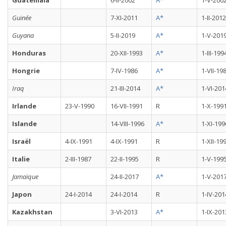
Guatemala
6-II-2002
A*
1-V-200
Guinée
7-XI-2011
A*
1-II-2012
Guyana
5-II-2019
A*
1-V-201
Honduras
20-XII-1993
A*
1-III-199
Hongrie
7-IV-1986
A*
1-VII-19
Iraq
21-III-2014
A*
1-VI-201
Irlande
23-V-1990
16-VII-1991
R
1-X-199
Islande
14-VIII-1996
A*
1-XI-199
Israël
4-IX-1991
4-IX-1991
R
1-XII-19
Italie
2-III-1987
22-II-1995
R
1-V-199
Jamaïque
24-II-2017
A*
1-V-201
Japon
24-I-2014
24-I-2014
R
1-IV-201
Kazakhstan
3-VI-2013
A*
1-IX-201