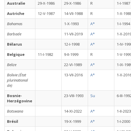
Australie
29-X-1986
29-X-1986
R
1-I-1987
Autriche
12-V-1987
14-VII-1988
R
1-X-198
Bahamas
1-X-1993
A*
1-I-1994
Barbade
11-VII-2019
A*
1-X-201
Bélarus
12-I-1998
A*
1-IV-199
Belgique
11-I-1982
9-II-1999
R
1-V-199
Belize
22-VI-1989
A*
1-IX-198
Bolivie (État
13-VII-2016
A*
1-X-201
plurinational
de)
Bosnie-
23-VIII-1993
Su
6-III-199
Herzégovine
Botswana
14-XI-2022
A*
1-II-2023
Brésil
19-X-1999
A*
1-I-2000