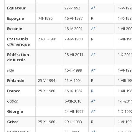
Équateur
22-I-1992
A*
1-IV-199
Espagne
7-II-1986
16-VI-1987
R
1-IX-198
Estonie
18-IV-2001
A*
1-VII-20
États-Unis
23-XII-1981
29-IV-1988
R
1-VII-19
d'Amérique
Fédération
28-VII-2011
A*
1-X-201
de Russie
Fidji
16-III-1999
A*
1-VI-199
Finlande
25-V-1994
25-V-1994
R
1-VIII-1
France
25-X-1980
16-IX-1982
R
1-XII-19
Gabon
6-XII-2010
A*
1-III-201
Géorgie
24-VII-1997
A*
1-X-199
Grèce
25-X-1980
19-III-1993
R
1-VI-199