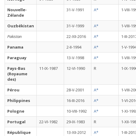
Nouvelle-
31-V-1991
A*
1-VIII-1
Zélande
Ouzbékistan
31-V-1999
A*
1-VIII-1
Pakistan
22-XII-2016
A*
1-III-201
Panama
2-II-1994
A*
1-V-199
Paraguay
13-V-1998
A*
1-VIII-1
Pays-Bas
11-IX-1987
12-VI-1990
R
1-IX-199
(Royaume
des)
Pérou
28-V-2001
A*
1-VIII-2
Philippines
16-III-2016
A*
1-VI-201
Pologne
10-VIII-1992
A*
1-XI-199
Portugal
22-VI-1982
29-IX-1983
R
1-XII-19
République
13-XII-2012
A*
1-III-201