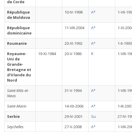
de Corée
République
10-IV-1998
A*
1-VII-19
de Moldova
République
11-VIII-2004
A*
1-XI-200
dominicaine
Roumanie
20-XI-1992
A*
1-II-1993
Royaume-
19-XI-1984
20-V-1986
R
1-VIII-1
Uni de
Grande-
Bretagne et
d'Irlande du
Nord
Saint-Kitts-et-
31-V-1994
A*
1-VIII-1
Nevis
Saint-Marin
14-XII-2006
A*
1-III-200
Serbie
29-IV-2001
Su
27-IV-19
Seychelles
27-V-2008
A*
1-VIII-2