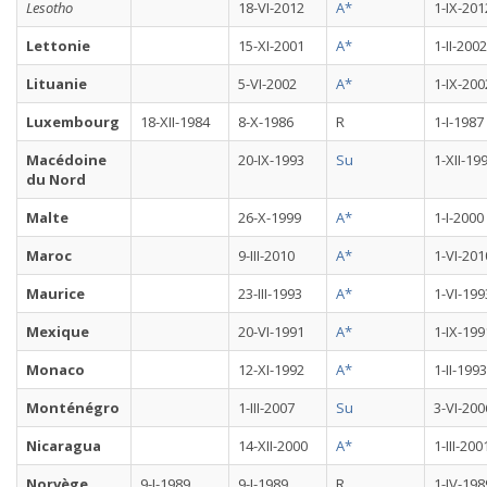
Lesotho
18-VI-2012
A*
1-IX-201
Lettonie
15-XI-2001
A*
1-II-2002
Lituanie
5-VI-2002
A*
1-IX-200
Luxembourg
18-XII-1984
8-X-1986
R
1-I-1987
Macédoine
20-IX-1993
Su
1-XII-19
du Nord
Malte
26-X-1999
A*
1-I-2000
Maroc
9-III-2010
A*
1-VI-201
Maurice
23-III-1993
A*
1-VI-199
Mexique
20-VI-1991
A*
1-IX-199
Monaco
12-XI-1992
A*
1-II-1993
Monténégro
1-III-2007
Su
3-VI-200
Nicaragua
14-XII-2000
A*
1-III-200
Norvège
9-I-1989
9-I-1989
R
1-IV-198