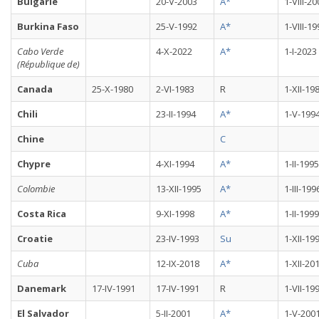
Bulgarie
20-V-2003
A*
1-VIII-2
Burkina Faso
25-V-1992
A*
1-VIII-1
Cabo Verde
4-X-2022
A*
1-I-2023
(République de)
Canada
25-X-1980
2-VI-1983
R
1-XII-19
Chili
23-II-1994
A*
1-V-199
Chine
C
Chypre
4-XI-1994
A*
1-II-1995
Colombie
13-XII-1995
A*
1-III-199
Costa Rica
9-XI-1998
A*
1-II-1999
Croatie
23-IV-1993
Su
1-XII-19
Cuba
12-IX-2018
A*
1-XII-20
Danemark
17-IV-1991
17-IV-1991
R
1-VII-19
El Salvador
5-II-2001
A*
1-V-200