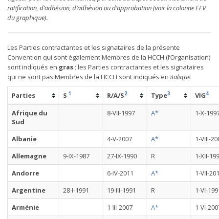
ratification, d’adhésion, d’adhésion ou d’approbation (voir la colonne EEV
du graphique).
Les Parties contractantes et les signataires de la présente
Convention qui sont également Membres de la HCCH (l’Organisation)
sont indiqués en
gras
; les Parties contractantes et les signataires
qui ne sont pas Membres de la HCCH sont indiqués en
italique
.
1
2
3
4
Parties
S
R/A/S
Type
VIG
Afrique du
8-VII-1997
A*
1-X-199
Sud
Albanie
4-V-2007
A*
1-VIII-2
Allemagne
9-IX-1987
27-IX-1990
R
1-XII-19
Andorre
6-IV-2011
A*
1-VII-20
Argentine
28-I-1991
19-III-1991
R
1-VI-199
Arménie
1-III-2007
A*
1-VI-200