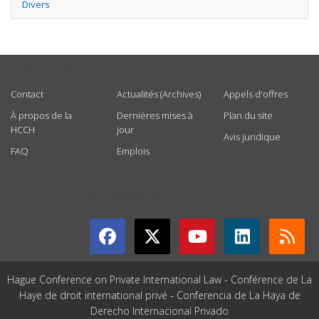
Divers
USEFUL LINKS
Contact
Actualités (Archives)
Appels d'offres
À propos de la
Dernières mises à
Plan du site
HCCH
jour
Avis juridique
FAQ
Emplois
GET CONNECTED
Hague Conference on Private International Law - Conférence de La
Haye de droit international privé - Conferencia de La Haya de
Derecho Internacional Privado