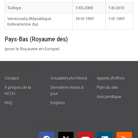
Türkiye
7-XII-2009
1-III-2010
Venezuela (République
16-VI-1997
1-IX-1997
bolivarienne du)
Pays-Bas (Royaume des)
(pour le Royaume en Europe)
USEFUL LINKS
Contact
Actualités (Archives)
Appels d'offres
À propos de la
Dernières mises à
Plan du site
HCCH
jour
Avis juridique
FAQ
Emplois
GET CONNECTED