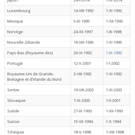
Japon
24-I-2014
1-IV-2014
Luxembourg
14-VIII-1992
1-XI-1992
Mexique
5-IX-1995
1-XII-1995
Norvège
24-XII-1997
1-III-1998
Nouvelle-Zélande
16-VIII-1995
1-XI-1995
Pays-Bas (Royaume des)
26-VI-1992
1-IX-1992
Portugal
12-X-2001
1-I-2002
Royaume-Uni de Grande-
3-VIII-1992
1-XI-1992
Bretagne et d'Irlande du Nord
Serbie
19-VIII-2003
1-XI-2003
Slovaquie
7-XI-2000
1-II-2001
Suède
27-IX-1993
1-XII-1993
Suisse
15-VII-1994
1-X-1994
Tchéquie
18-V-1998
1-VIII-1998