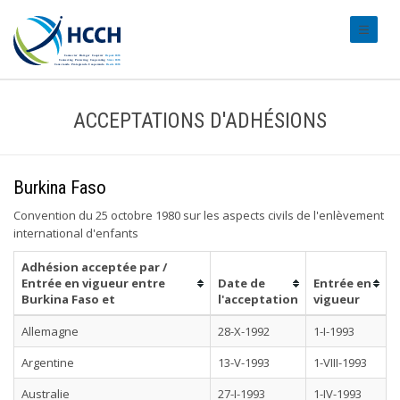
#transl
ACCEPTATIONS D'ADHÉSIONS
Burkina Faso
Convention du 25 octobre 1980 sur les aspects civils de l'enlèvement
international d'enfants
Adhésion acceptée par /
Entrée en vigueur entre
Date de
Entrée en
Burkina Faso et
l'acceptation
vigueur
Allemagne
28-X-1992
1-I-1993
Argentine
13-V-1993
1-VIII-1993
Australie
27-I-1993
1-IV-1993