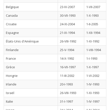
Belgique
23-IV-2007
1-VII-2007
Canada
30-VII-1993
1-X-1993
Croatie
24-XI-2004
1-II-2005
Espagne
21-IX-1994
1-XII-1994
États-Unis d'Amérique
26-VIII-1992
1-XI-1992
Finlande
25-V-1994
1-VIII-1994
France
14-X-1992
1-I-1993
Grèce
16-VII-1997
1-X-1997
Hongrie
11-III-2002
1-VI-2002
Irlande
20-I-1993
1-IV-1993
Israël
26-VIII-1993
1-XI-1993
Italie
31-I-1997
1-IV-1997