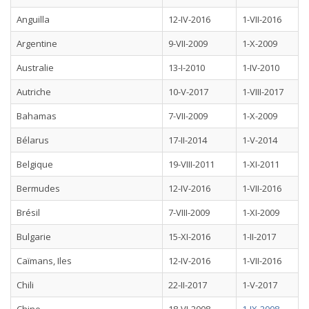
Anguilla
12-IV-2016
1-VII-2016
Argentine
9-VII-2009
1-X-2009
Australie
13-I-2010
1-IV-2010
Autriche
10-V-2017
1-VIII-2017
Bahamas
7-VII-2009
1-X-2009
Bélarus
17-II-2014
1-V-2014
Belgique
19-VIII-2011
1-XI-2011
Bermudes
12-IV-2016
1-VII-2016
Brésil
7-VIII-2009
1-XI-2009
Bulgarie
15-XI-2016
1-II-2017
Caïmans, Iles
12-IV-2016
1-VII-2016
Chili
22-II-2017
1-V-2017