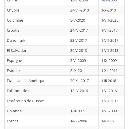
Chine
18-VI-2008
1-IX-2008
Chypre
24-VII-2010
1-X-2010
Colombie
8-V-2020
1-VIII-2020
Croatie
24-IV-2017
1-VII-2017
Danemark
23-V-2017
1-VIII-2017
El Salvador
29-V-2013
1-VIII-2013
Espagne
2-VI-2009
1-IX-2009
Estonie
8-IX-2011
1-XII-2011
États-Unis d'Amérique
20-XII-2017
1-III-2018
Falkland, Iles
12-IV-2016
1-VI-2016
Fédération de Russie
1-VIII-2013
Finlande
1-III-2009
1-VI-2009
France
14-X-2008
1-I-2009