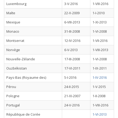
Luxembourg
3-V-2016
1-VIII-2016
Malte
22-X-2009
1-I-2010
Mexique
6-VIII-2013
1-XI-2013
Monaco
31-III-2008
1-VI-2008
Montserrat
12-IV-2016
1-VII-2016
Norvège
6-V-2013
1-VIII-2013
Nouvelle-Zélande
17-III-2008
1-VI-2008
Ouzbékistan
17-VI-2011
1-IX-2011
Pays-Bas (Royaume des)
5-I-2016
1-IV-2016
Pérou
24-II-2015
1-V-2015
Pologne
21-XI-2007
1-II-2008
Portugal
24-V-2016
1-VIII-2016
République de Corée
1-VI-2013