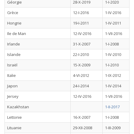
Géorgie
28-X-2019
1-I-2020
Grèce
12-I-2016
1-IV-2016
Hongrie
19-I-2011
1-IV-2011
Ile de Man
12-IV-2016
1-VII-2016
Irlande
31-X-2007
1-I-2008
Islande
22-I-2010
1-IV-2010
Israël
15-X-2009
1-I-2010
Italie
4-VI-2012
1-IX-2012
Japon
24-I-2014
1-IV-2014
Jersey
12-IV-2016
1-VII-2016
Kazakhstan
1-II-2017
Lettonie
16-X-2007
1-I-2008
Lituanie
29-XII-2008
1-III-2009