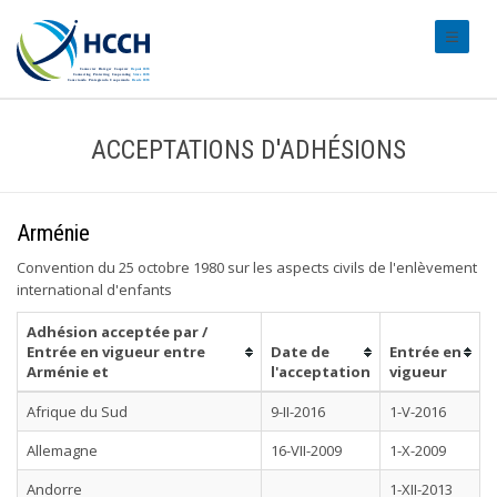
#transl
ACCEPTATIONS D'ADHÉSIONS
Arménie
Convention du 25 octobre 1980 sur les aspects civils de l'enlèvement
international d'enfants
Adhésion acceptée par /
Entrée en vigueur entre
Date de
Entrée en
Arménie et
l'acceptation
vigueur
Afrique du Sud
9-II-2016
1-V-2016
Allemagne
16-VII-2009
1-X-2009
Andorre
1-XII-2013