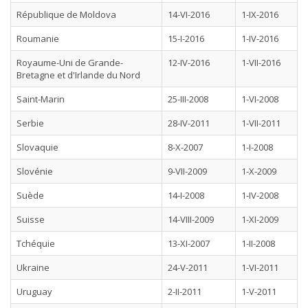
République de Moldova
14-VI-2016
1-IX-2016
Roumanie
15-I-2016
1-IV-2016
Royaume-Uni de Grande-
12-IV-2016
1-VII-2016
Bretagne et d'Irlande du Nord
Saint-Marin
25-III-2008
1-VI-2008
Serbie
28-IV-2011
1-VII-2011
Slovaquie
8-X-2007
1-I-2008
Slovénie
9-VII-2009
1-X-2009
Suède
14-I-2008
1-IV-2008
Suisse
14-VIII-2009
1-XI-2009
Tchéquie
13-XI-2007
1-II-2008
Ukraine
24-V-2011
1-VI-2011
Uruguay
2-II-2011
1-V-2011