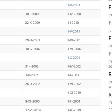
1-V-2003
P
10-I-2000
1-IV-2000
(l
P
22-X-2009
1-I-2010
(p
1-V-2011
P
29-III-2001
1-VI-2001
(l
10-IV-2007
1-VII-2007
P
1-X-2001
(l
31-I-2002
1-IV-2002
20
R
1-X-2002
1-I-2003
(l
26-III-2002
1-VI-2002
le
1-XI-2019
R
8-XII-2000
1-III-2001
(l
do
17-VI-2019
1-IX-2019