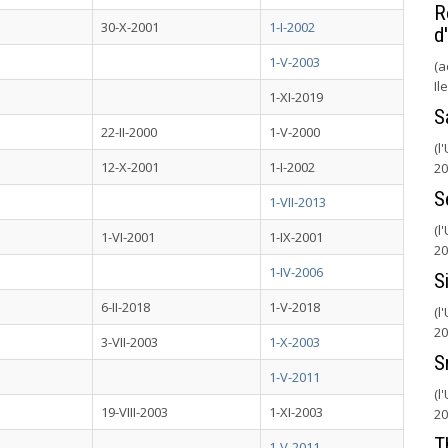
R
30-X-2001
1-I-2002
d
1-V-2003
(a
Il
1-XI-2019
S
22-II-2000
1-V-2000
(l
12-X-2001
1-I-2002
20
S
1-VII-2013
(l
1-VI-2001
1-IX-2001
20
1-IV-2006
S
6-II-2018
1-V-2018
(l
20
3-VII-2003
1-X-2003
S
1-V-2011
(l
19-VIII-2003
1-XI-2003
20
T
1-V-2011