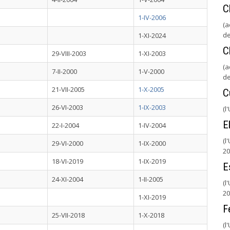
C
1-IV-2006
(a
de
1-XI-2024
C
29-VIII-2003
1-XI-2003
(a
7-II-2000
1-V-2000
de
21-VII-2005
1-X-2005
C
26-VI-2003
1-IX-2003
(l
E
22-I-2004
1-IV-2004
(l
29-VI-2000
1-IX-2000
20
18-VI-2019
1-IX-2019
E
24-XI-2004
1-II-2005
(l
20
1-XI-2019
F
25-VII-2018
1-X-2018
(l