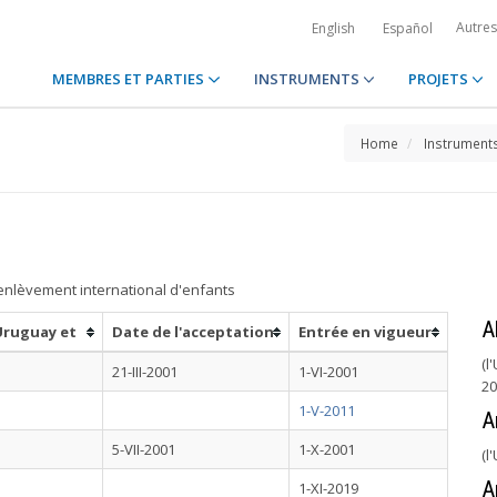
Autre
English
Español
MEMBRES ET PARTIES
INSTRUMENTS
PROJETS
Home
Instrument
'enlèvement international d'enfants
A
Uruguay et
Date de l'acceptation
Entrée en vigueur
(l
21-III-2001
1-VI-2001
20
1-V-2011
A
5-VII-2001
1-X-2001
(l
A
1-XI-2019