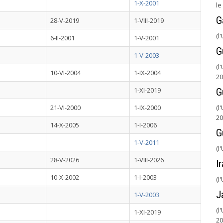
1-X-2001
le
G
28-V-2019
1-VIII-2019
(l
6-II-2001
1-V-2001
G
1-V-2003
(l
10-VI-2004
1-IX-2004
20
1-XI-2019
G
21-VI-2000
1-IX-2000
(l
20
14-X-2005
1-I-2006
G
1-V-2011
(l
28-V-2026
1-VIII-2026
I
10-X-2002
1-I-2003
(l
J
1-V-2003
(l
1-XI-2019
20