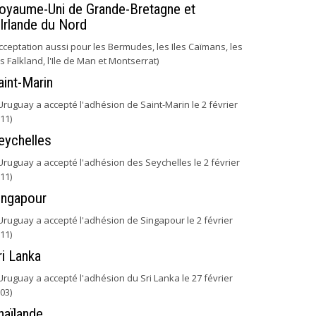
oyaume-Uni de Grande-Bretagne et
'Irlande du Nord
cceptation aussi pour les Bermudes, les Iles Caïmans, les
es Falkland, l'Ile de Man et Montserrat)
aint-Marin
'Uruguay a accepté l'adhésion de Saint-Marin le 2 février
11)
eychelles
'Uruguay a accepté l'adhésion des Seychelles le 2 février
11)
ingapour
'Uruguay a accepté l'adhésion de Singapour le 2 février
11)
ri Lanka
'Uruguay a accepté l'adhésion du Sri Lanka le 27 février
03)
haïlande